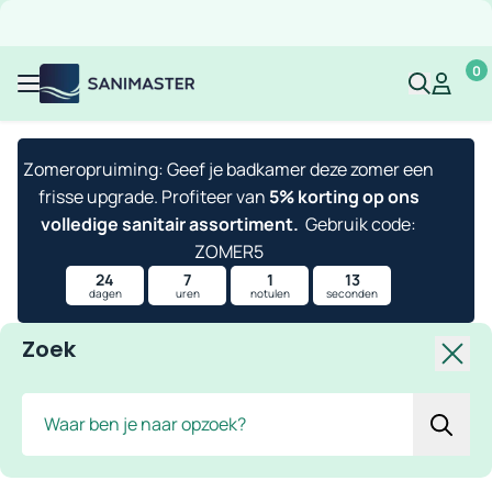
Overslaan naar inhoud
Gratis verzending
Scherpe prijzen
Ruim assortiment
Bekijk 
0
Sanimaster
Mijn acco
Mijn ac
Menu
Zomeropruiming: Geef je badkamer deze zomer een
frisse upgrade. Profiteer van
5% korting op ons
volledige sanitair assortiment.
Gebruik code:
ZOMER5
24
7
1
13
dagen
uren
notulen
seconden
Zoek
Slui
Zoek