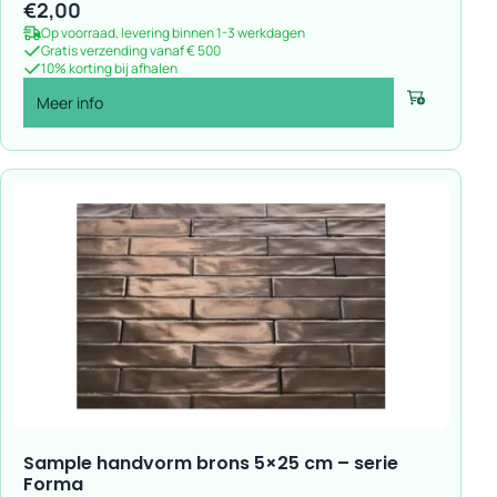
€
2,00
Op voorraad, levering binnen 1-3 werkdagen
Gratis verzending vanaf € 500
10% korting bij afhalen
Meer info
Voeg toe
Sample handvorm brons 5×25 cm – serie
Forma