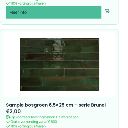
10% korting bij afhalen
Meer info
Voeg toe
Sample bosgroen 6,5×25 cm – serie Brunei
€
2,00
Op voorraad, levering binnen 1-3 werkdagen
Gratis verzending vanaf € 500
10% korting bij afhalen