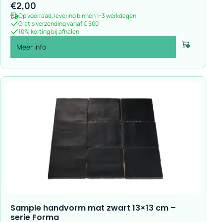
€
2,00
Op voorraad, levering binnen 1-3 werkdagen
Gratis verzending vanaf € 500
10% korting bij afhalen
Meer info
Voeg toe
Sample handvorm mat zwart 13×13 cm –
serie Forma