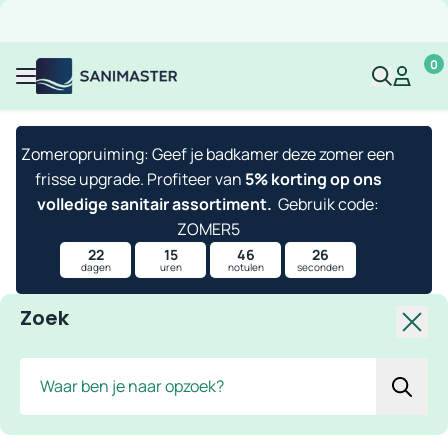
Overslaan naar inhoud
Gratis verzending
Scherpe prijzen
Ruim assortiment
Bekijk 
0
Sanimaster
Mijn acco
Mijn ac
Menu
Zomeropruiming: Geef je badkamer deze zomer een
frisse upgrade. Profiteer van
5% korting op ons
volledige sanitair assortiment.
Gebruik code:
ZOMER5
22
15
46
24
dagen
uren
notulen
seconden
Zoek
Slui
Zoek