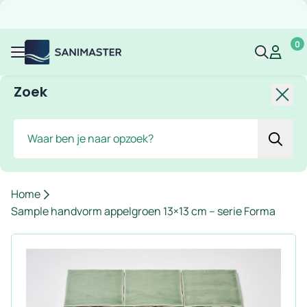
Overslaan naar inhoud
Gratis verzending
Scherpe prijzen
Ruim assortiment
Bekijk 
0
Sanimaster
Mijn acco
Mijn ac
Menu
Zoek
Slui
Zoek
Home
Sample handvorm appelgroen 13×13 cm – serie Forma