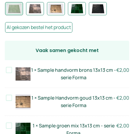
Al gekozen bestel het product
Vaak samen gekocht met
Sample
1
×
Sample handvorm brons 13x13 cm -
€
2,00
handvorm
serie Forma
brons
13x13
Sample
1
×
Sample Handvorm goud 13x13 cm -
€
2,00
cm
Handvorm
serie Forma
-
goud
serie
13x13
Forma
Sample
1
×
Sample groen mix 13x13 cm - serie
€
2,00
cm
groen
Forma