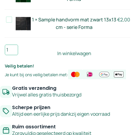
-
mix
serie
13x13
Forma
Sample
1
×
Sample handvorm mat zwart 13x13
€
2,00
cm
handvorm
cm - serie Forma
-
mat
serie
zwart
Forma
Sample
13x13
In winkelwagen
handvorm
cm
appelgroen
-
Veilig betalen!
13x13
serie
Je kunt bij ons veilig betalen met:
cm
Forma
-
Gratis verzending
serie
Vrijwel alles gratis thuisbezorgd
Forma
Scherpe prijzen
aantal
Altijd een eerlijke prijs dankzij eigen voorraad
Ruim assortiment
Zorgvuldig geselecteerd op kwaliteit