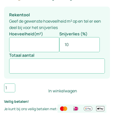
afdichtmiddel
voor
Rekentool
voegen
Geef de gewenste hoeveelheid m² op en tel er een
en
deel bij voor het snijverlies
tegels
Hoeveelheid(m²)
Snijverlies (%)
Totaal aantal
Wandtegel
In winkelwagen
Handvorm
appelgroen
Veilig betalen!
13×13
Je kunt bij ons veilig betalen met:
cm