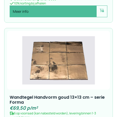
10% korting bij afhalen
Meer info
Voeg toe
Wandtegel Handvorm goud 13×13 cm – serie
Forma
€
69,50
p/m²
6 op voorraad (kan nabesteld worden), levering binnen 1-3