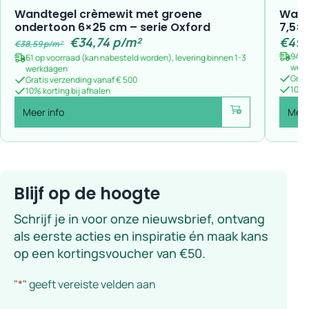
Wandtegel crèmewit met groene
Wand
ondertoon 6×25 cm – serie Oxford
7,5×
€
34,74
p/m²
€
49,
€
38,59
p/m²
94 o
61 op voorraad (kan nabesteld worden), levering binnen 1-3
wer
werkdagen
Grat
Gratis verzending vanaf € 500
10% k
10% korting bij afhalen
Meer info
Meer
Voeg toe
Blijf op de hoogte
Schrijf je in voor onze nieuwsbrief, ontvang
als eerste acties en inspiratie én maak kans
op een kortingsvoucher van €50.
"
*
" geeft vereiste velden aan