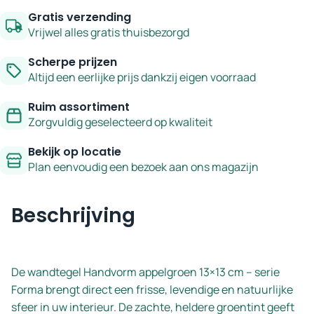
-
Gratis verzending
serie
Vrijwel alles gratis thuisbezorgd
Forma
Scherpe prijzen
aantal
Altijd een eerlijke prijs dankzij eigen voorraad
Ruim assortiment
Zorgvuldig geselecteerd op kwaliteit
Bekijk op locatie
Plan eenvoudig een bezoek aan ons magazijn
Beschrijving
De wandtegel Handvorm appelgroen 13×13 cm – serie
Forma brengt direct een frisse, levendige en natuurlijke
sfeer in uw interieur. De zachte, heldere groentint geeft