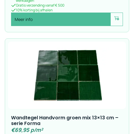
werkdagen
Gratis verzending vanaf € 500
10% korting bij afhalen
Meer info
Voeg toe
Wandtegel Handvorm groen mix 13×13 cm –
serie Forma
€
69,95
p/m²