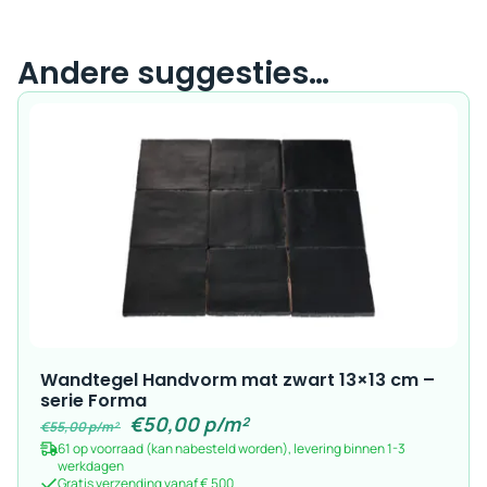
Andere suggesties…
Wandtegel Handvorm mat zwart 13×13 cm –
serie Forma
€
50,00
p/m²
€
55,00
p/m²
61 op voorraad (kan nabesteld worden), levering binnen 1-3
werkdagen
Gratis verzending vanaf € 500