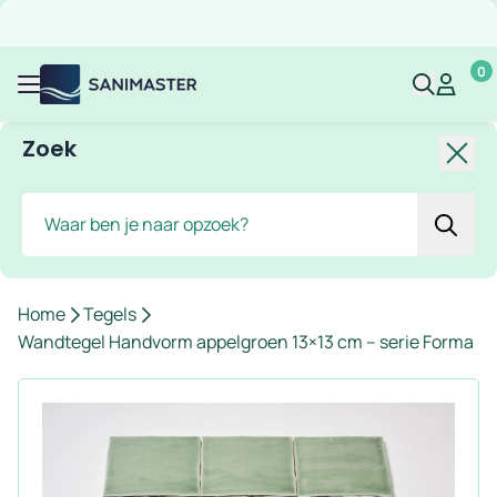
Overslaan naar inhoud
Gratis verzending
Scherpe prijzen
Ruim assortiment
Bekijk 
0
Sanimaster
Mijn acco
Mijn ac
Menu
Zoek
Slui
Zoek
Home
Tegels
Wandtegel Handvorm appelgroen 13×13 cm – serie Forma