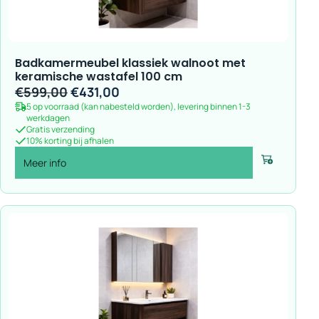
Badkamermeubel klassiek walnoot met
keramische wastafel 100 cm
Oorspronkelijke
Huidige
€
599,00
€
431,00
5 op voorraad (kan nabesteld worden), levering binnen 1-3
prijs
prijs
werkdagen
was:
is:
Gratis verzending
10% korting bij afhalen
€599,00.
€431,00.
Meer info
Voeg toe