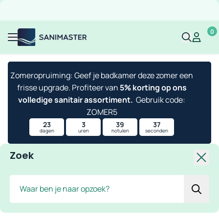
Overslaan naar inhoud
Gratis verzending
Scherpe prijzen
Ruim assortiment
Bekijk 
0
Sanimaster
Mijn acco
Mijn ac
Menu
Zomeropruiming: Geef je badkamer deze zomer een
frisse upgrade. Profiteer van
5% korting op ons
volledige sanitair assortiment.
Gebruik code:
ZOMER5
23
3
39
37
dagen
uren
notulen
seconden
Zoek
Slui
Zoek