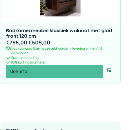
Badkamermeubel klassiek walnoot met glad
front 120 cm
Oorspronkelijke
Huidige
€
795,00
€
509,00
4 op voorraad (kan nabesteld worden), levering binnen 1-3
prijs
prijs
werkdagen
was:
is:
Gratis verzending
10% korting bij afhalen
€795,00.
€509,00.
Meer info
Voeg toe