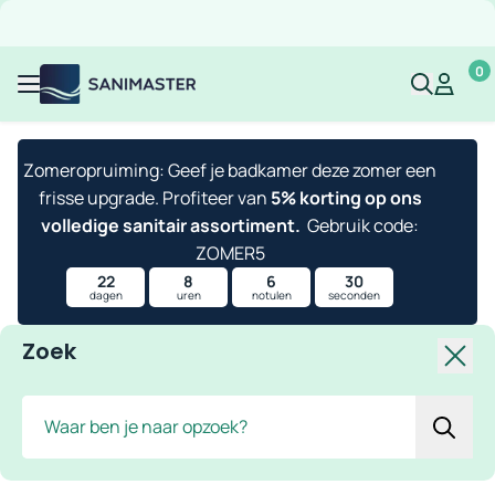
Overslaan naar inhoud
Gratis verzending
Scherpe prijzen
Ruim assortiment
Bekijk 
0
Sanimaster
Mijn acco
Mijn ac
Menu
Zomeropruiming: Geef je badkamer deze zomer een
frisse upgrade. Profiteer van
5% korting op ons
volledige sanitair assortiment.
Gebruik code:
ZOMER5
22
8
6
30
dagen
uren
notulen
seconden
Zoek
Slui
Zoek