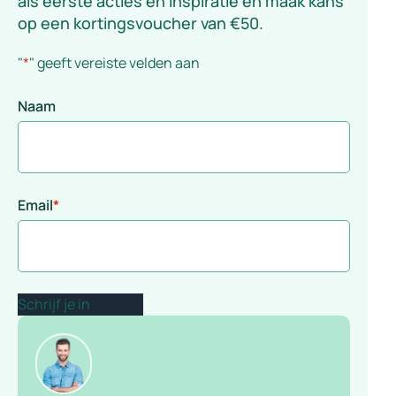
als eerste acties en inspiratie én maak kans
op een kortingsvoucher van €50.
"
*
" geeft vereiste velden aan
Naam
Email
*