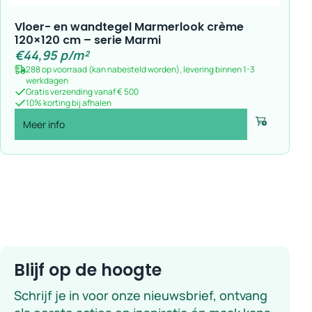
Vloer- en wandtegel Marmerlook crème
120×120 cm – serie Marmi
€
44,95
p/m²
288 op voorraad (kan nabesteld worden), levering binnen 1-3
werkdagen
Gratis verzending vanaf € 500
10% korting bij afhalen
Meer info
Voeg toe
Blijf op de hoogte
Schrijf je in voor onze nieuwsbrief, ontvang