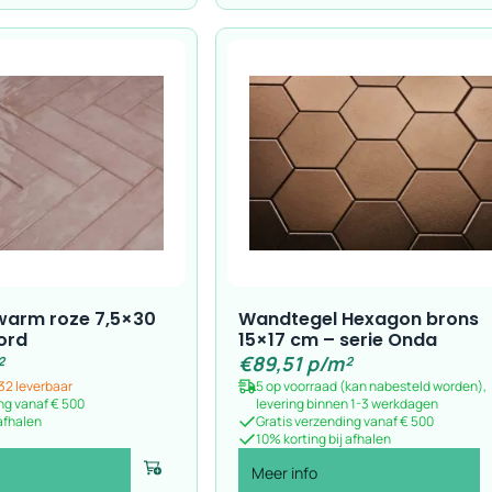
warm roze 7,5×30
Wandtegel Hexagon brons
ord
15×17 cm – serie Onda
²
€
89,51
p/m²
32 leverbaar
5 op voorraad (kan nabesteld worden),
ng vanaf € 500
levering binnen 1-3 werkdagen
 afhalen
Gratis verzending vanaf € 500
10% korting bij afhalen
Meer info
Voeg toe