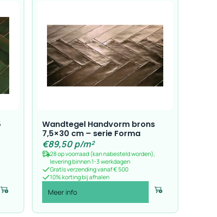
5
Wandtegel Handvorm brons
7,5×30 cm – serie Forma
€
89,50
p/m²
28 op voorraad (kan nabesteld worden),
levering binnen 1-3 werkdagen
Gratis verzending vanaf € 500
10% korting bij afhalen
Meer info
Voeg toe
Voeg toe