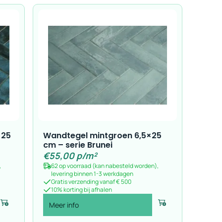
×25
Wandtegel mintgroen 6,5×25
cm – serie Brunei
€
55,00
p/m²
,
62 op voorraad (kan nabesteld worden),
levering binnen 1-3 werkdagen
Gratis verzending vanaf € 500
10% korting bij afhalen
Meer info
Voeg toe
Voeg toe