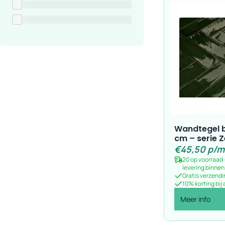
15x17 cm
22,5x22,5 cm
5x15 cm
5x15 cm
5x25 cm
5x40 cm
6,5x25 cm
Show more
Wandtegel 
cm – serie 
€
45,50
p/m
20 op voorraad
levering binne
Gratis verzendi
10% korting bij
Meer info