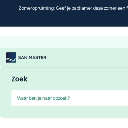
Overslaan naar inhoud
Zomeropruiming: Geef je badkamer deze zomer een fr
Gratis verzending
Scherpe prijzen
Ruim assortiment
Bekijk
Sanimaster
Zoek
Zoek