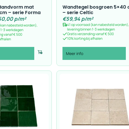
Handvorm mat
Wandtegel bosgroen 5×40
 cm – serie Forma
– serie Celtic
50,00
p/m²
€
59,94
p/m²
41 op voorraad (kan nabesteld worden),
(kan nabesteld worden),
levering binnen 1-3 werkdagen
n 1-3 werkdagen
Gratis verzending vanaf € 500
ng vanaf € 500
10% korting bij afhalen
 afhalen
Meer info
Voeg toe