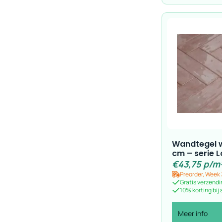
Wandtegel 
cm – serie L
€
43,75
p/m
Preorder, Week 
Gratis verzendi
10% korting bij
Meer info