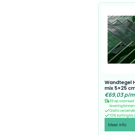
Wandtegel 
mix 5×25 cm
€
69,03
p/m
36 op voorraad
levering binne
Gratis verzendi
10% korting bij
Meer info