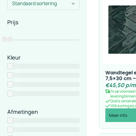
Sorteren
Standaard sortering
Prijs
€20
€130
Kleur
Wandtegel 
7,5×30 cm – 
€
45,50
p/m
74 op voorraad
levering binne
Gratis verzendi
10% korting bij
Afmetingen
Meer info
10x10 cm
12x12 cm
13x13 cm