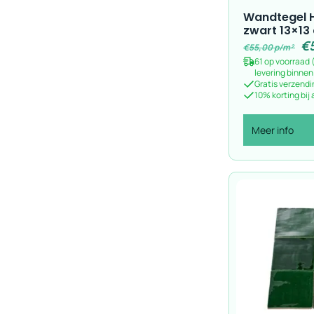
Wandtegel 
zwart 13×13
€
€
55,00
p/m²
61 op voorraad 
levering binne
Gratis verzendi
10% korting bij
Meer info