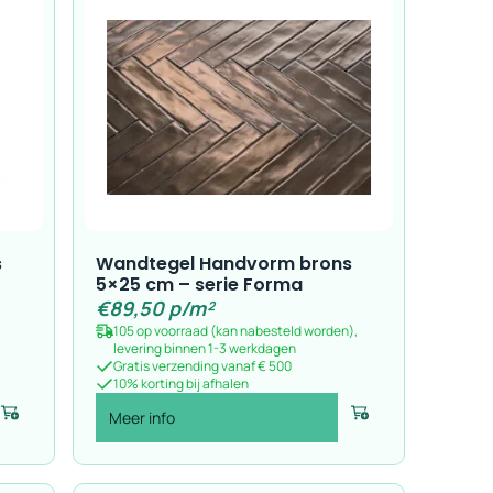
s
Wandtegel Handvorm brons
5×25 cm – serie Forma
€
89,50
p/m²
105 op voorraad (kan nabesteld worden),
levering binnen 1-3 werkdagen
Gratis verzending vanaf € 500
10% korting bij afhalen
Meer info
Voeg toe
Voeg toe