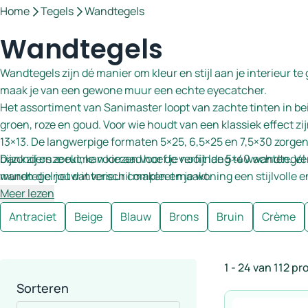
Home
Tegels
Wandtegels
Wandtegels
Wandtegels zijn dé manier om kleur en stijl aan je interieur te
maak je van een gewone muur een echte eyecatcher.
Het assortiment van Sanimaster loopt van zachte tinten in beig
groen, roze en goud. Voor wie houdt van een klassiek effect zi
13×13. De langwerpige formaten 5×25, 6,5×25 en 7,5×30 zorgen
bijzonders zoekt, kan kiezen voor de verfijnde 5×40 wandtegel 
Dankzij onze ruime voorraad hoef je nooit lang te wachten. Ve
muren die net dat verschil maken en je woning een stijlvolle
wandtegel jouw interieur compleet maakt.
Meer lezen
Antraciet
Beige
Blauw
Brons
Bruin
Crème
1 - 24 van 112 p
Sorteren