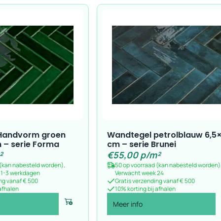
Handvorm groen
Wandtegel petrolblauw 6,5
 – serie Forma
cm – serie Brunei
²
€
55,00
p/m²
 (kan nabesteld worden),
50 op voorraad (kan nabesteld worden)
n 1-3 werkdagen
Verwacht week 24
ng vanaf € 500
Gratis verzending vanaf € 500
 afhalen
10% korting bij afhalen
Meer info
Voeg toe