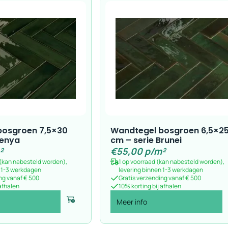
bosgroen 7,5×30
Wandtegel bosgroen 6,5×2
Zenya
cm – serie Brunei
²
€
55,00
p/m²
 (kan nabesteld worden),
1 op voorraad (kan nabesteld worden),
n 1-3 werkdagen
levering binnen 1-3 werkdagen
ng vanaf € 500
Gratis verzending vanaf € 500
 afhalen
10% korting bij afhalen
Meer info
Voeg toe