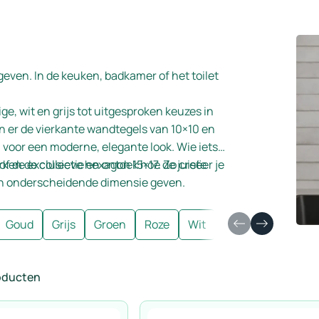
 geven. In de keuken, badkamer of het toilet
e, wit en grijs tot uitgesproken keuzes in
jn er de vierkante wandtegels van 10×10 en
 voor een moderne, elegante look. Wie iets
of de exclusieve hexagon 15×17. Zo creëer je
rken de collectie en ontdek hoe de juiste
 en onderscheidende dimensie geven.
Goud
Grijs
Groen
Roze
Wit
Terracotta
Tur
roducten