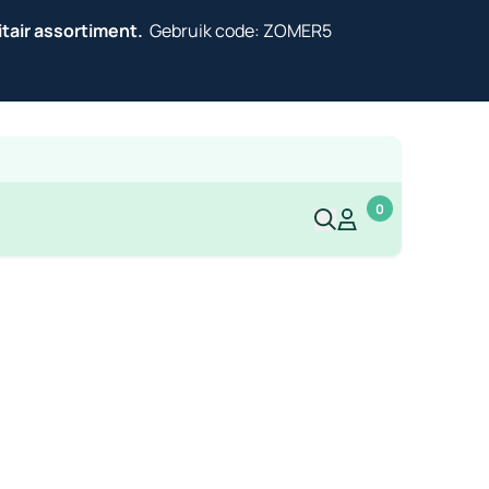
itair assortiment.
Gebruik code: ZOMER5
0
Mijn account
Mijn account