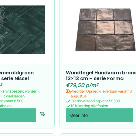
emeraldgroen
Wandtegel Handvorm bron
serie Nissel
13×13 cm – serie Forma
²
€
79,50
p/m²
 (kan nabesteld worden),
Preorder, Opnieuw leverbaar vanaf 10
n 1-3 werkdagen
augustus
ng vanaf € 500
Gratis verzending vanaf € 500
 afhalen
10% korting bij afhalen
Meer info
Voeg toe