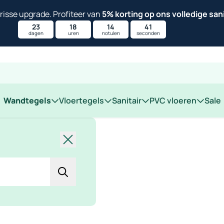
isse upgrade. Profiteer van
5% korting op ons volledige san
23
18
14
40
dagen
uren
notulen
seconden
 op locatie
Wandtegels
Vloertegels
Sanitair
PVC vloeren
Sale
Sluiten