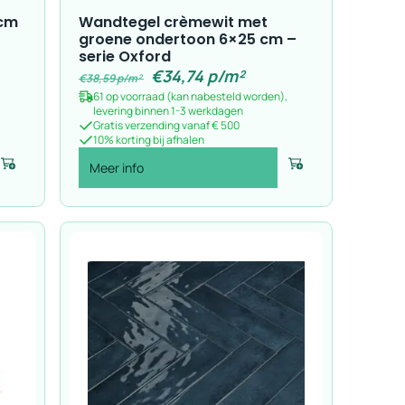
 cm
Wandtegel crèmewit met
groene ondertoon 6×25 cm –
serie Oxford
€
34,74
p/m²
€
38,59
p/m²
61 op voorraad (kan nabesteld worden),
levering binnen 1-3 werkdagen
Gratis verzending vanaf € 500
10% korting bij afhalen
Meer info
Voeg toe
Voeg toe