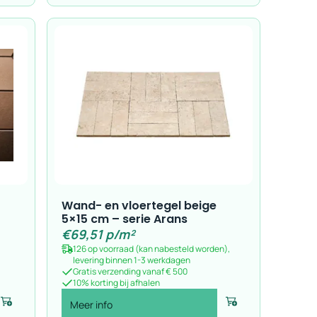
Wand- en vloertegel beige
5×15 cm – serie Arans
€
69,51
p/m²
126 op voorraad (kan nabesteld worden),
levering binnen 1-3 werkdagen
Gratis verzending vanaf € 500
10% korting bij afhalen
Meer info
Voeg toe
Voeg toe