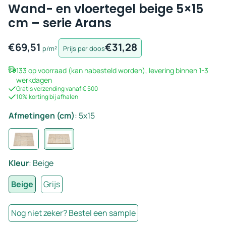
Wand- en vloertegel beige 5×15
cm – serie Arans
€
69,51
€
31,28
p/m²
Prijs per doos
133 op voorraad (kan nabesteld worden), levering binnen 1-3
werkdagen
Gratis verzending vanaf € 500
10% korting bij afhalen
Afmetingen (cm)
:
5x15
Kleur
:
Beige
Beige
Grijs
Nog niet zeker? Bestel een sample