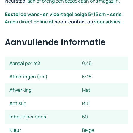
kleurstaal
aan of breng een bezoek aan ons magazijn.
Bestel de wand- en vloertegel beige 5×15 cm – serie
Arans direct online of
neem contact op
voor advies.
Aanvullende informatie
Aantal per m2
0,45
Afmetingen (cm)
5×15
Afwerking
Mat
Antislip
R10
Inhoud per doos
60
Kleur
Beige