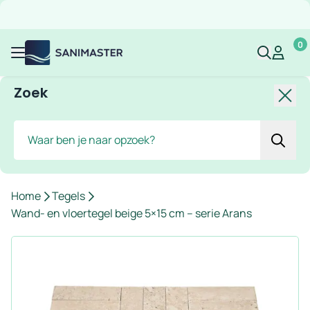
Overslaan naar inhoud
Gratis verzending
Scherpe prijzen
Ruim assortiment
Bekijk 
0
Sanimaster
Mijn acco
Mijn ac
Menu
Zoek
Slui
Zoek
Home
Tegels
Wand- en vloertegel beige 5×15 cm – serie Arans