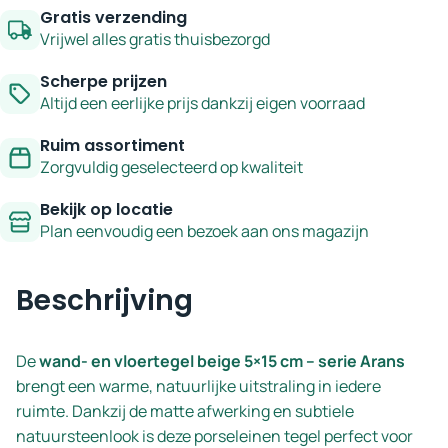
cm
Gratis verzending
–
Vrijwel alles gratis thuisbezorgd
serie
Scherpe prijzen
Arans
Altijd een eerlijke prijs dankzij eigen voorraad
aantal
Ruim assortiment
Zorgvuldig geselecteerd op kwaliteit
Bekijk op locatie
Plan eenvoudig een bezoek aan ons magazijn
Beschrijving
De
wand- en vloertegel beige 5×15 cm – serie Arans
brengt een warme, natuurlijke uitstraling in iedere
ruimte. Dankzij de matte afwerking en subtiele
natuursteenlook is deze porseleinen tegel perfect voor