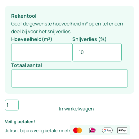
Rekentool
Geef de gewenste hoeveelheid m² op en tel er een
deel bij voor het snijverlies
Hoeveelheid(m²)
Snijverlies (%)
Totaal aantal
Wand-
In winkelwagen
en
vloertegel
Veilig betalen!
beige
Je kunt bij ons veilig betalen met:
5x15