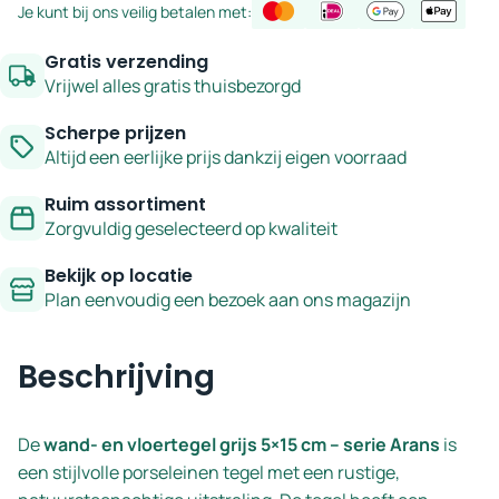
Je kunt bij ons veilig betalen met:
5x15
cm
Gratis verzending
–
Vrijwel alles gratis thuisbezorgd
serie
Scherpe prijzen
Arans
Altijd een eerlijke prijs dankzij eigen voorraad
aantal
Ruim assortiment
Zorgvuldig geselecteerd op kwaliteit
Bekijk op locatie
Plan eenvoudig een bezoek aan ons magazijn
Beschrijving
De
wand- en vloertegel grijs 5×15 cm – serie Arans
is
een stijlvolle porseleinen tegel met een rustige,