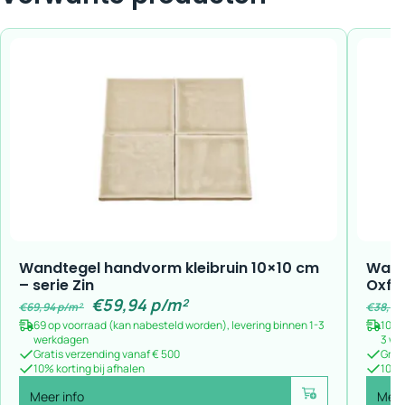
Wandtegel handvorm kleibruin 10×10 cm
Wand
– serie Zin
Oxfo
€
59,94
p/m²
€
69,94
p/m²
€
38,59
69 op voorraad (kan nabesteld worden), levering binnen 1-3
108 
werkdagen
3 we
Gratis verzending vanaf € 500
Grat
10% korting bij afhalen
10% k
Meer info
Meer
Voeg toe