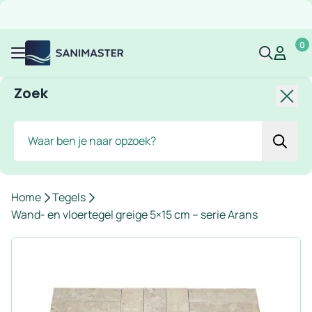
Overslaan naar inhoud
Gratis verzending
Scherpe prijzen
Ruim assortiment
Bekijk 
0
Sanimaster
Mijn acco
Mijn ac
Menu
Zoek
Slui
Zoek
Home
Tegels
Wand- en vloertegel greige 5×15 cm – serie Arans