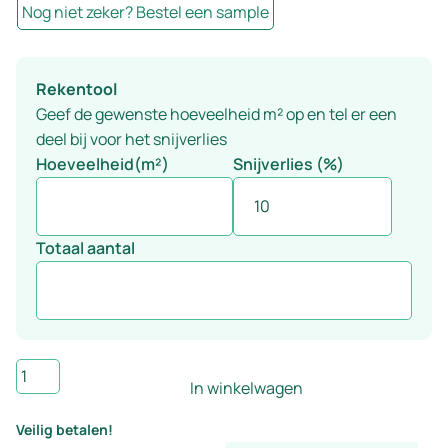
Nog niet zeker? Bestel een sample
Rekentool
Geef de gewenste hoeveelheid m² op en tel er een
deel bij voor het snijverlies
Hoeveelheid(m²)
Snijverlies (%)
Totaal aantal
Wand-
In winkelwagen
en
vloertegel
Veilig betalen!
greige