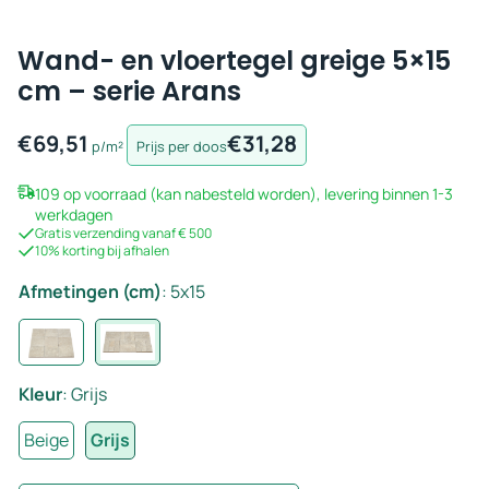
Wand- en vloertegel greige 5×15
cm – serie Arans
€
69,51
€
31,28
p/m²
Prijs per doos
109 op voorraad (kan nabesteld worden), levering binnen 1-3
werkdagen
Gratis verzending vanaf € 500
10% korting bij afhalen
Afmetingen (cm)
:
5x15
Kleur
:
Grijs
Beige
Grijs