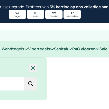
isse upgrade. Profiteer van
5% korting op ons volledige san
24
16
22
16
dagen
uren
notulen
seconden
 op locatie
Wandtegels
Vloertegels
Sanitair
PVC vloeren
Sale
Sluiten