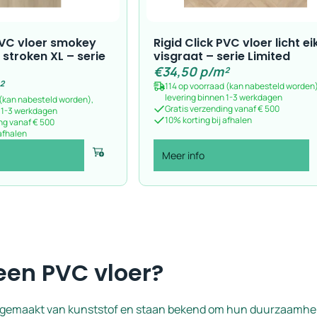
 PVC vloer smokey
Rigid Click PVC vloer licht ei
 stroken XL – serie
visgraat – serie Limited
€
34,50
p/m²
²
114 op voorraad (kan nabesteld worden)
levering binnen 1-3 werkdagen
 (kan nabesteld worden),
Gratis verzending vanaf € 500
n 1-3 werkdagen
10% korting bij afhalen
ng vanaf € 500
 afhalen
Meer info
Voeg toe
een PVC vloer?
n gemaakt van kunststof en staan bekend om hun duurzaamhe