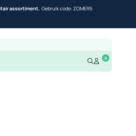
itair assortiment.
Gebruik code: ZOMER5
0
Mijn account
Mijn account