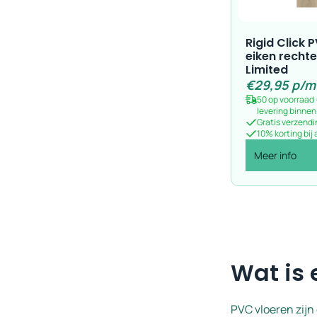
Rigid Click
eiken rechte
Limited
€
29,95
p/m
50 op voorraad
levering binne
Gratis verzendi
10% korting bij
Meer info
Wat is 
PVC vloeren zij