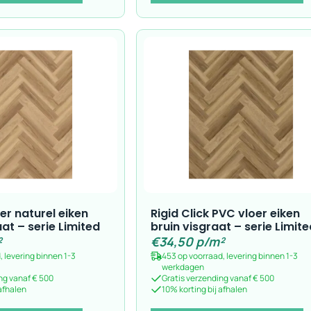
er naturel eiken
Rigid Click PVC vloer eiken
at – serie Limited
bruin visgraat – serie Limite
²
€
34,50
p/m²
, levering binnen 1-3
453 op voorraad, levering binnen 1-3
werkdagen
ng vanaf € 500
Gratis verzending vanaf € 500
 afhalen
10% korting bij afhalen