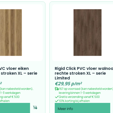
PVC vloer eiken
Rigid Click PVC vloer walno
 stroken XL – serie
rechte stroken XL – serie
Limited
²
€
29,95
p/m²
 (kan nabesteld worden),
167 op voorraad (kan nabesteld worden
n 1-3 werkdagen
levering binnen 1-3 werkdagen
ng vanaf € 500
Gratis verzending vanaf € 500
 afhalen
10% korting bij afhalen
Meer info
Voeg toe