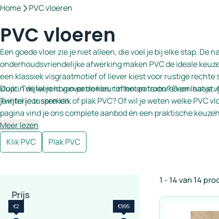
Home
PVC vloeren
PVC vloeren
Een goede vloer zie je niet alleen, die voel je bij elke stap. De
onderhoudsvriendelijke afwerking maken PVC de ideale keuze v
een klassiek visgraatmotief of liever kiest voor rustige rechte 
klopt. Twijfel je nog over de kleur of het patroon? Geen haast
Duik in de wereld van patronen, tinten en texturen en laat je v
je interieur spreken.
Twijfel je tussen klik of plak PVC? Of wil je weten welke PVC v
pagina vind je ons complete aanbod én een praktische keuzeh
Meer lezen
Klik PVC
Plak PVC
1 - 14 van 14 pr
Prijs
€2
€995