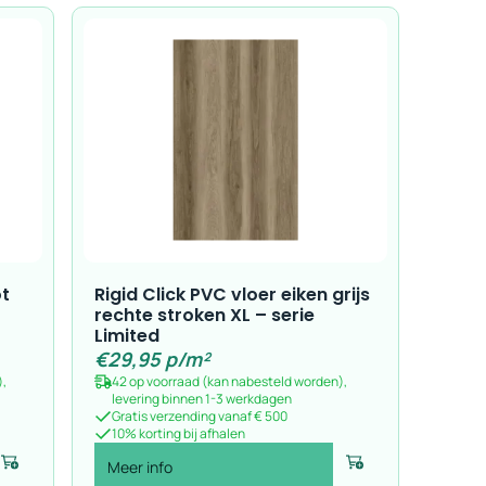
ot
Rigid Click PVC vloer eiken grijs
rechte stroken XL – serie
Limited
€
29,95
p/m²
),
42 op voorraad (kan nabesteld worden),
levering binnen 1-3 werkdagen
Gratis verzending vanaf € 500
10% korting bij afhalen
Meer info
Voeg toe
Voeg toe