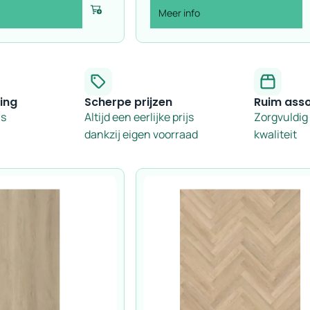
Meer info
Voeg toe
ing
Scherpe prijzen
Ruim ass
is
Altijd een eerlijke prijs
Zorgvuldig
dankzij eigen voorraad
kwaliteit