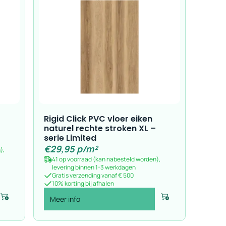
Rigid Click PVC vloer eiken
naturel rechte stroken XL –
serie Limited
€
29,95
p/m²
),
41 op voorraad (kan nabesteld worden),
levering binnen 1-3 werkdagen
Gratis verzending vanaf € 500
10% korting bij afhalen
Meer info
Voeg toe
Voeg toe