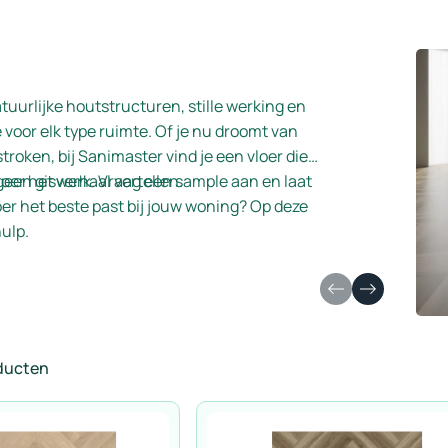
 natuurlijke houtstructuren, stille werking en
oor elk type ruimte. Of je nu droomt van
stroken, bij Sanimaster vind je een vloer die
, geen giswerk. Vraag een sample aan en laat
loer het verhaal vertellen.
loer het beste past bij jouw woning? Op deze
ulp.
oducten