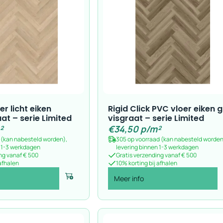
er licht eiken
Rigid Click PVC vloer eiken gr
at – serie Limited
visgraat – serie Limited
²
€
34,50
p/m²
 (kan nabesteld worden),
305 op voorraad (kan nabesteld worden
n 1-3 werkdagen
levering binnen 1-3 werkdagen
ng vanaf € 500
Gratis verzending vanaf € 500
 afhalen
10% korting bij afhalen
Meer info
Voeg toe