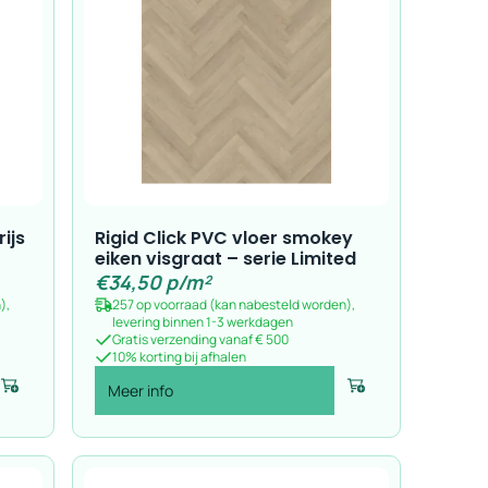
ijs
Rigid Click PVC vloer smokey
eiken visgraat – serie Limited
€
34,50
p/m²
),
257 op voorraad (kan nabesteld worden),
levering binnen 1-3 werkdagen
Gratis verzending vanaf € 500
10% korting bij afhalen
Meer info
Voeg toe
Voeg toe