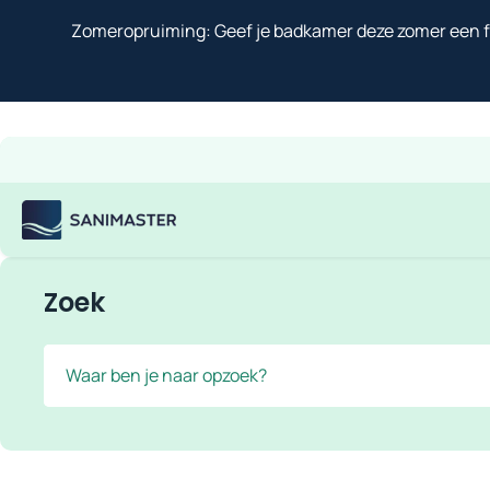
Overslaan naar inhoud
Zomeropruiming: Geef je badkamer deze zomer een fr
Gratis verzending
Scherpe prijzen
Ruim assortiment
Bekijk
Sanimaster
Zoek
Zoek