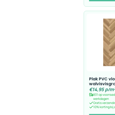
Plak PVC vlo
walvisvisgra
€
14,95
p/m
831 op voorraad
werkdagen
Gratis verzendi
10% korting bij