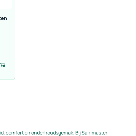
ken
,
Voeg toe
id, comfort en onderhoudsgemak. Bij Sanimaster