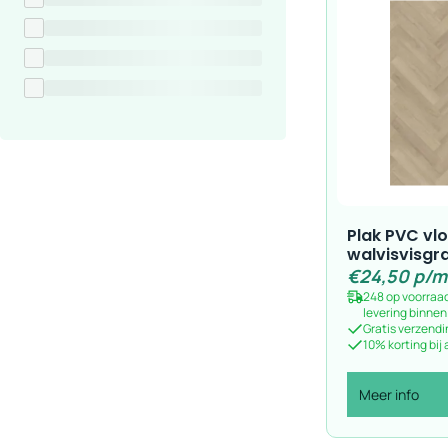
Plak PVC vl
walvisvisgra
€
24,50
p/m
248 op voorraa
levering binne
Gratis verzendi
10% korting bij
Meer info