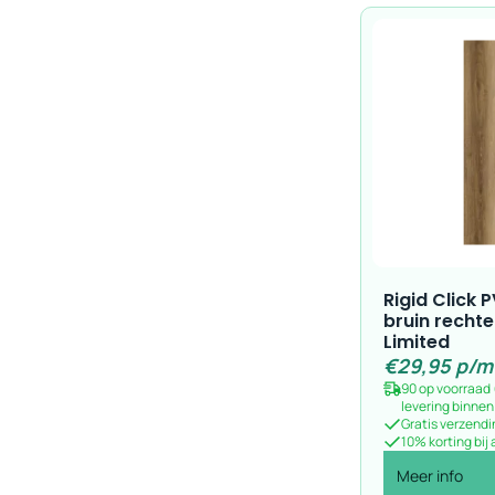
Rigid Click 
bruin rechte
Limited
€
29,95
p/m
90 op voorraad
levering binne
Gratis verzendi
10% korting bij
Meer info