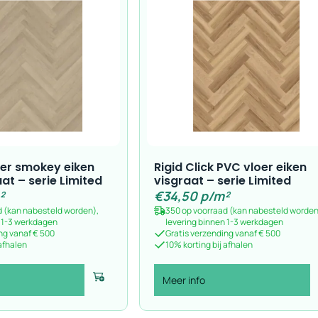
oer smokey eiken
Rigid Click PVC vloer eiken
at – serie Limited
visgraat – serie Limited
²
€
34,50
p/m²
d (kan nabesteld worden),
350 op voorraad (kan nabesteld worden
n 1-3 werkdagen
levering binnen 1-3 werkdagen
ng vanaf € 500
Gratis verzending vanaf € 500
 afhalen
10% korting bij afhalen
Meer info
Voeg toe