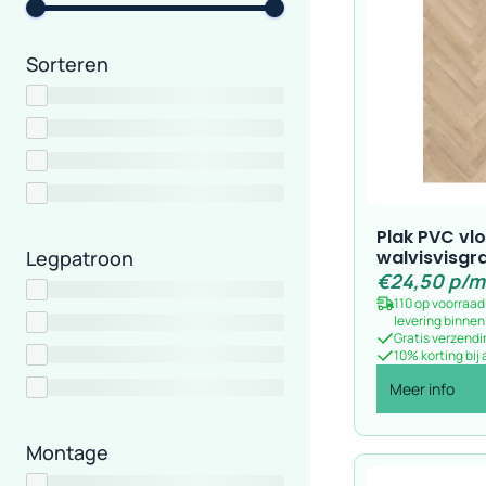
Sorteren
Sorteren
Standaard sortering
Legpatroon
Stroken
Visgraat
Plak PVC vlo
walvisvisgra
€
24,50
p/m
Montage
110 op voorraad
levering binne
Gratis verzendi
10% korting bij
Meer info