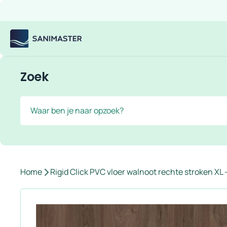
Overslaan naar inhoud
Gratis verzending
Scherpe prijzen
Ruim assortiment
Bekijk
Sanimaster
Zoek
Zoek
Home
Rigid Click PVC vloer walnoot rechte stroken XL 