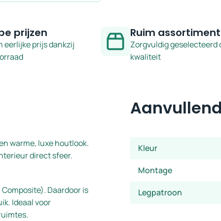
pe prijzen
Ruim assortiment
n eerlijke prijs dankzij
Zorgvuldig geselecteerd 
oorraad
kwaliteit
Aanvullend
een warme, luxe houtlook.
Kleur
terieur direct sfeer.
Montage
c Composite). Daardoor is
Legpatroon
uik. Ideaal voor
ruimtes.