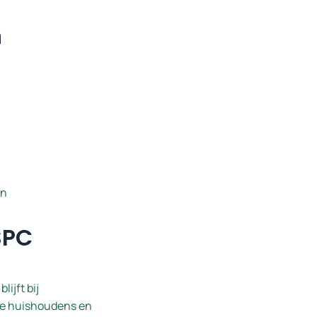
n
en
SPC
ijft bij
ke huishoudens en