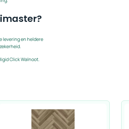
ing.
imaster?
le levering en heldere
zekerheid.
Rigid Click Walnoot.