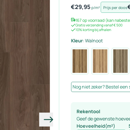
€
29,95
p/m²
Prijs per doos
167 op voorraad (kan nabeste
Gratis verzending vanaf € 500
10% korting bij afhalen
Kleur
:
Walnoot
Nog niet zeker? Bestel een
Rekentool
Geef de gewenste hoeveelh
Volgende
Hoeveelheid(m²)