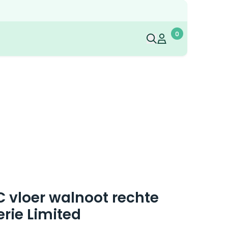
0
Mijn account
Mijn account
C vloer walnoot rechte
erie Limited