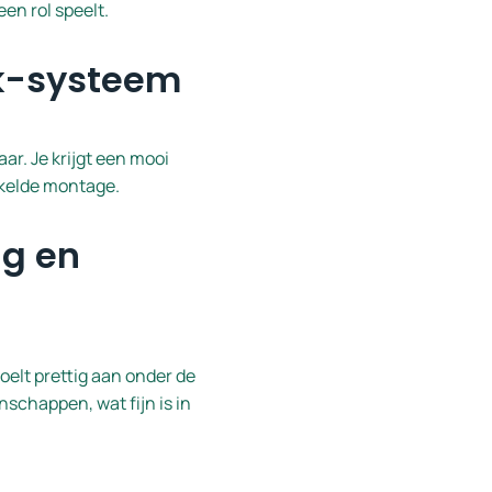
een rol speelt.
ck-systeem
aar. Je krijgt een mooi
kkelde montage.
ng en
oelt prettig aan onder de
schappen, wat fijn is in