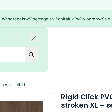
 op locatie
Wandtegels
Vloertegels
Sanitair
PVC vloeren
Sale
Sluiten
– serie Limited
Rigid Click PV
stroken XL – s