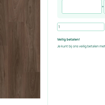
+
Rigid
Click
PVC
Veilig betalen!
vloer
Je kunt bij ons veilig betalen met
walnoot
rechte
stroken
XL
-
serie
Limited
aantal