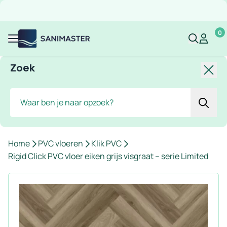
Overslaan naar inhoud
Gratis verzending
Scherpe prijzen
Ruim assortiment
Bekijk 
0
Sanimaster
Mijn acco
Mijn ac
Menu
Zoek
Slui
Zoek
Home
PVC vloeren
Klik PVC
Rigid Click PVC vloer eiken grijs visgraat – serie Limited