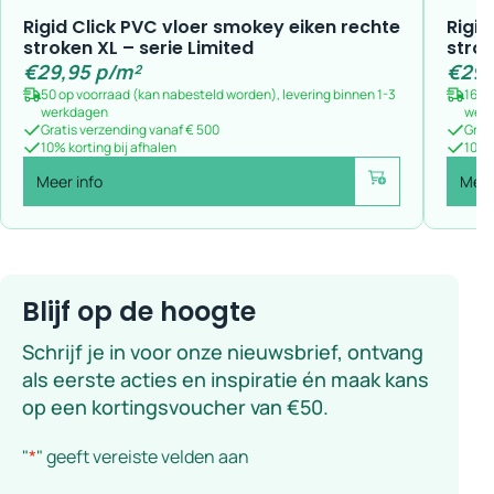
Rigid Click PVC vloer smokey eiken rechte
Rigid
stroken XL – serie Limited
strok
€
29,95
p/m²
€
29,
50 op voorraad (kan nabesteld worden), levering binnen 1-3
167 
werkdagen
wer
Gratis verzending vanaf € 500
Grat
10% korting bij afhalen
10% k
Meer info
Meer
Voeg toe
Blijf op de hoogte
Schrijf je in voor onze nieuwsbrief, ontvang
als eerste acties en inspiratie én maak kans
op een kortingsvoucher van €50.
"
*
" geeft vereiste velden aan