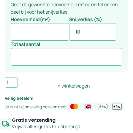
Geef de gewenste hoeveelheid m² op en tel er een
deel bij voor het snijverlies
Hoeveelheid(m²)
Snijverlies (%)
Totaal aantal
Rigid
In winkelwagen
Click
PVC
Veilig betalen!
vloer
Je kunt bij ons veilig betalen met:
eiken
grijs
Gratis verzending
visgraat
Vrijwel alles gratis thuisbezorgd
-