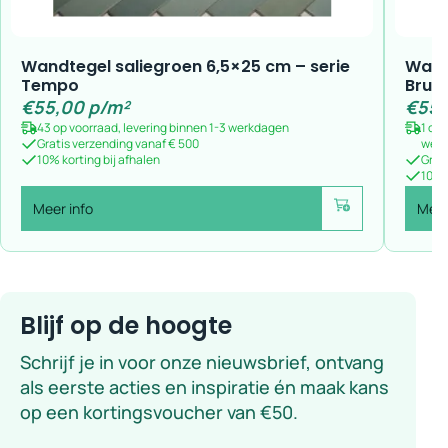
Wandtegel saliegroen 6,5×25 cm – serie
Wand
Tempo
Brune
€
55,00
p/m²
€
55,
43 op voorraad, levering binnen 1-3 werkdagen
1 op
Gratis verzending vanaf € 500
wer
10% korting bij afhalen
Grat
10% k
Meer info
Meer
Voeg toe
Blijf op de hoogte
Schrijf je in voor onze nieuwsbrief, ontvang
als eerste acties en inspiratie én maak kans
op een kortingsvoucher van €50.