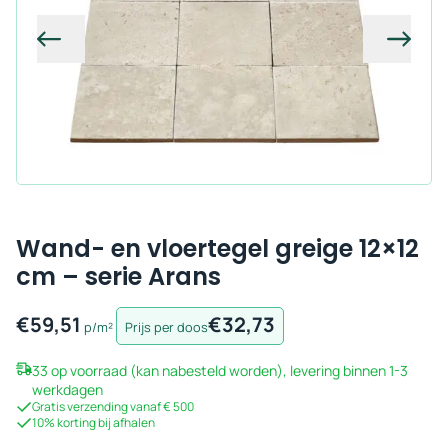
Vorige
Volg
Wand- en vloertegel greige 12×12
cm – serie Arans
€
59,51
€
32,73
p/m²
Prijs per doos
33 op voorraad (kan nabesteld worden), levering binnen 1-3
werkdagen
Gratis verzending vanaf € 500
10% korting bij afhalen