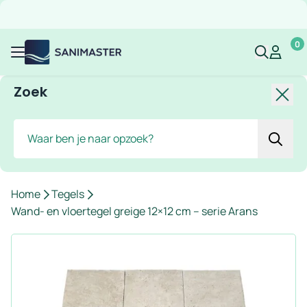
Overslaan naar inhoud
Gratis verzending
Scherpe prijzen
Ruim assortiment
Bekijk 
0
Sanimaster
Mijn acco
Mijn ac
Menu
Zoek
Slui
Zoek
Home
Tegels
Wand- en vloertegel greige 12×12 cm – serie Arans