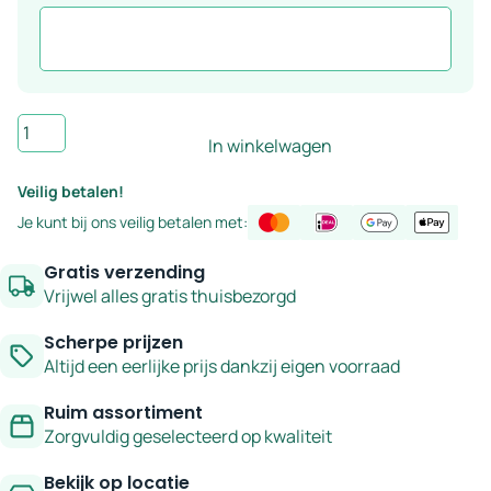
Wand-
In winkelwagen
en
vloertegel
Veilig betalen!
greige
Je kunt bij ons veilig betalen met:
12x12
cm
Gratis verzending
–
Vrijwel alles gratis thuisbezorgd
serie
Scherpe prijzen
Arans
Altijd een eerlijke prijs dankzij eigen voorraad
aantal
Ruim assortiment
Zorgvuldig geselecteerd op kwaliteit
Bekijk op locatie