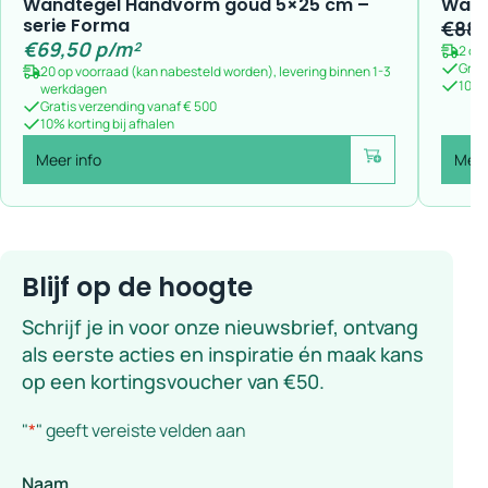
Wandtegel Handvorm goud 5×25 cm –
Wask
serie Forma
€
88,
€
69,50
p/m²
2 op
Grat
20 op voorraad (kan nabesteld worden), levering binnen 1-3
10% k
werkdagen
Gratis verzending vanaf € 500
10% korting bij afhalen
Meer info
Meer
Voeg toe
Blijf op de hoogte
Schrijf je in voor onze nieuwsbrief, ontvang
als eerste acties en inspiratie én maak kans
op een kortingsvoucher van €50.
"
*
" geeft vereiste velden aan
Naam