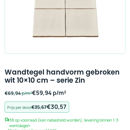
Wandtegel handvorm gebroken
wit 10×10 cm – serie Zin
€
59,94
p/m²
€
69,94
p/m²
€
30,57
Oorspronkelijke
Huidige
€
35,67
Prijs per doos
prijs
prijs
38 op voorraad (kan nabesteld worden), levering binnen 1-3
was:
is:
werkdagen
€35,67.
€30,57.