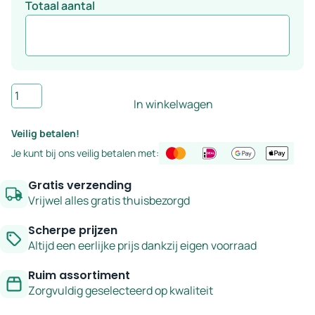
Totaal aantal
Wandtegel
In winkelwagen
handvorm
gebroken
Veilig betalen!
wit
Je kunt bij ons veilig betalen met:
10×10
cm
Gratis verzending
–
Vrijwel alles gratis thuisbezorgd
serie
Scherpe prijzen
Zin
Altijd een eerlijke prijs dankzij eigen voorraad
aantal
Ruim assortiment
Zorgvuldig geselecteerd op kwaliteit