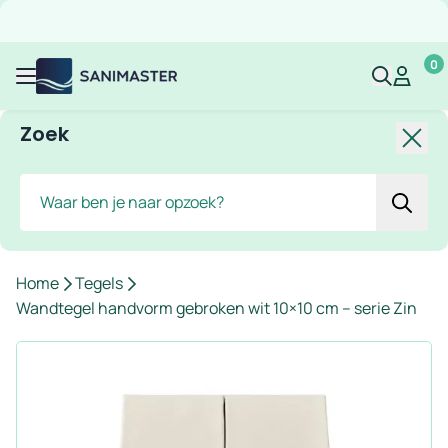
Overslaan naar inhoud
Gratis verzending
Scherpe prijzen
Ruim assortiment
Bekijk 
0
Sanimaster
Mijn acco
Mijn ac
Menu
Zoek
Slui
Zoek
Home
Tegels
Wandtegel handvorm gebroken wit 10×10 cm – serie Zin