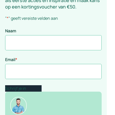
als eerste acties en inspiratie én maak kans
op een kortingsvoucher van €50.
"
*
" geeft vereiste velden aan
Naam
Email
*