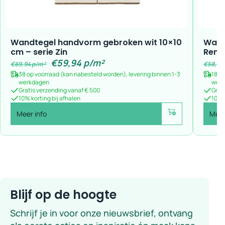
Wandtegel handvorm gebroken wit 10×10
Wand
cm – serie Zin
Rem
€
59,94
p/m²
€
69,94
p/m²
€
58,73
38 op voorraad (kan nabesteld worden), levering binnen 1-3
18 o
werkdagen
wer
Gratis verzending vanaf € 500
Grat
10% korting bij afhalen
10% k
Meer info
Meer
Voeg toe
Blijf op de hoogte
Schrijf je in voor onze nieuwsbrief, ontvang