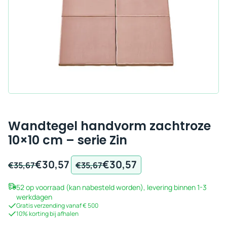
Wandtegel handvorm zachtroze
10×10 cm – serie Zin
€
30,57
€
30,57
Oorspronkelijke
Huidige
Oorspronkelijke
Huidige
€
35,67
€
35,67
prijs
prijs
prijs
prijs
52 op voorraad (kan nabesteld worden), levering binnen 1-3
was:
is:
was:
is:
werkdagen
€35,67.
€30,57.
€35,67.
€30,57.
Gratis verzending vanaf € 500
10% korting bij afhalen