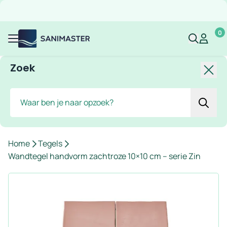
Overslaan naar inhoud
Gratis verzending
Scherpe prijzen
Ruim assortiment
Bekijk 
0
Sanimaster
Mijn acco
Mijn ac
Menu
Zoek
Slui
Zoek
Home
Tegels
Wandtegel handvorm zachtroze 10×10 cm – serie Zin