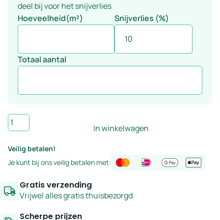
deel bij voor het snijverlies
tegels
Hoeveelheid(m²)
Snijverlies (%)
Totaal aantal
Wandtegel
In winkelwagen
handvorm
zachtroze
Veilig betalen!
10×10
Je kunt bij ons veilig betalen met:
cm
–
Gratis verzending
serie
Vrijwel alles gratis thuisbezorgd
Zin
Scherpe prijzen
aantal