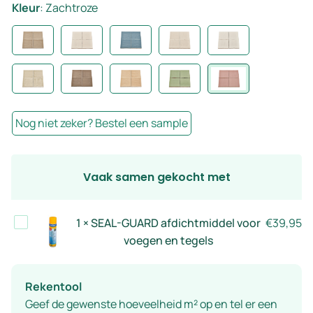
Kleur
:
Zachtroze
Nog niet zeker? Bestel een sample
Vaak samen gekocht met
SEAL-
1
×
SEAL-GUARD afdichtmiddel voor
€
39,95
GUARD
voegen en tegels
afdichtmiddel
voor
Rekentool
voegen
Geef de gewenste hoeveelheid m² op en tel er een
en