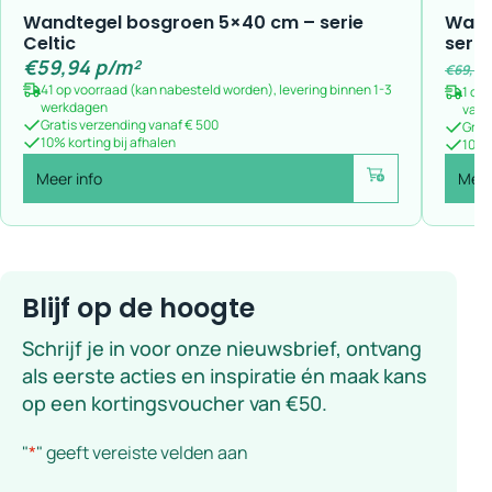
Wandtegel bosgroen 5×40 cm – serie
Wand
Celtic
serie
€
59,94
p/m²
€
69,94
41 op voorraad (kan nabesteld worden), levering binnen 1-3
1 op
werkdagen
vana
Gratis verzending vanaf € 500
Grat
10% korting bij afhalen
10% k
Meer info
Meer
Voeg toe
Blijf op de hoogte
Schrijf je in voor onze nieuwsbrief, ontvang
als eerste acties en inspiratie én maak kans
op een kortingsvoucher van €50.
"
*
" geeft vereiste velden aan