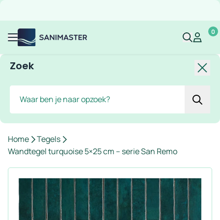
Overslaan naar inhoud
Gratis verzending
Scherpe prijzen
Ruim assortiment
Bekijk 
0
Sanimaster
Mijn acco
Mijn ac
Menu
Zoek
Slui
Zoek
Home
Tegels
Wandtegel turquoise 5×25 cm – serie San Remo