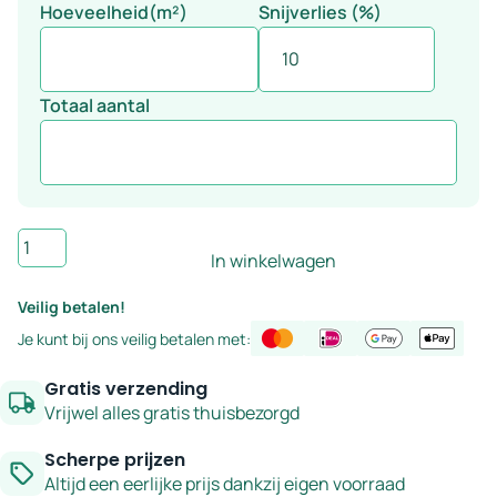
Hoeveelheid(m²)
Snijverlies (%)
Totaal aantal
Wandtegel
In winkelwagen
turquoise
5x25
Veilig betalen!
cm
Je kunt bij ons veilig betalen met:
-
serie
Gratis verzending
San
Vrijwel alles gratis thuisbezorgd
Remo
Scherpe prijzen
aantal
Altijd een eerlijke prijs dankzij eigen voorraad