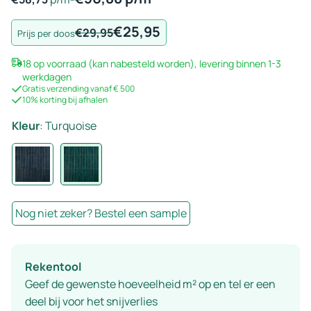
€
25,95
Oorspronkelijke
Huidige
€
29,95
Prijs per doos
prijs
prijs
18 op voorraad (kan nabesteld worden), levering binnen 1-3
was:
is:
werkdagen
€29,95.
€25,95.
Gratis verzending vanaf € 500
10% korting bij afhalen
Kleur
:
Turquoise
Nog niet zeker? Bestel een sample
Rekentool
Geef de gewenste hoeveelheid m² op en tel er een
deel bij voor het snijverlies