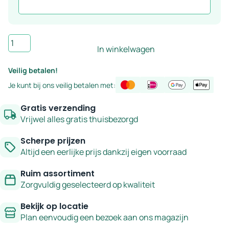
Vloer-
In winkelwagen
en
wandtegel
Veilig betalen!
taupe
Je kunt bij ons veilig betalen met:
60x120
cm
Gratis verzending
-
Vrijwel alles gratis thuisbezorgd
serie
Scherpe prijzen
Fiësta
Altijd een eerlijke prijs dankzij eigen voorraad
aantal
Ruim assortiment
Zorgvuldig geselecteerd op kwaliteit
Bekijk op locatie
Plan eenvoudig een bezoek aan ons magazijn