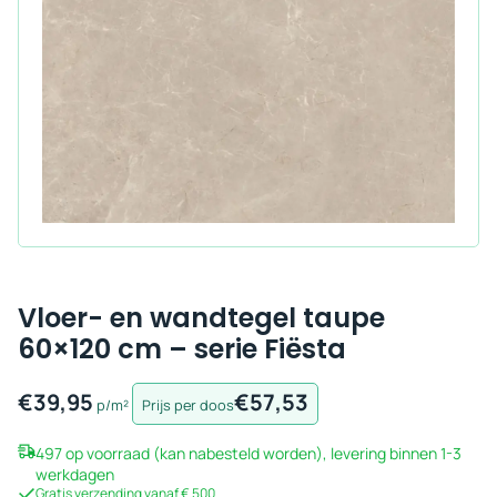
Vloer- en wandtegel taupe
60×120 cm – serie Fiësta
€
39,95
€
57,53
p/m²
Prijs per doos
497 op voorraad (kan nabesteld worden), levering binnen 1-3
werkdagen
Gratis verzending vanaf € 500