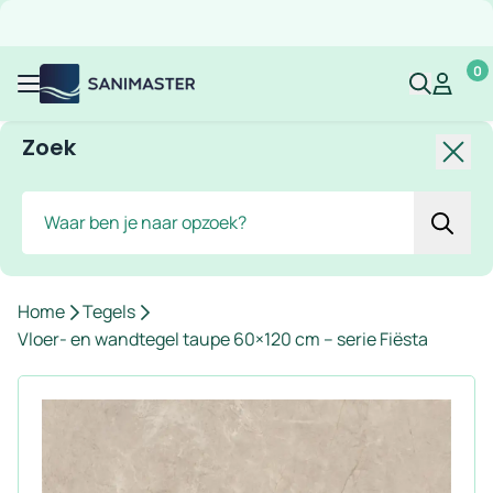
Overslaan naar inhoud
Gratis verzending
Scherpe prijzen
Ruim assortiment
Bekijk 
0
Sanimaster
Mijn acco
Mijn ac
Menu
Zoek
Slui
Zoek
Home
Tegels
Vloer- en wandtegel taupe 60×120 cm – serie Fiësta