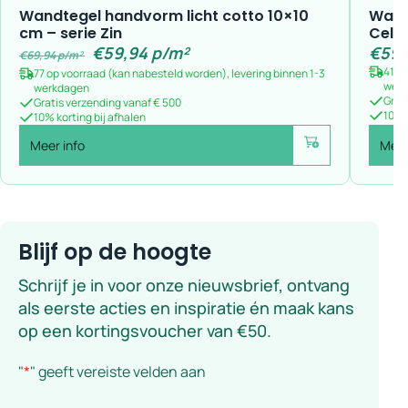
Wandtegel handvorm licht cotto 10×10
Wand
cm – serie Zin
Celti
€
59,94
p/m²
€
59,
€
69,94
p/m²
41 o
77 op voorraad (kan nabesteld worden), levering binnen 1-3
wer
werkdagen
Grat
Gratis verzending vanaf € 500
10% k
10% korting bij afhalen
Meer info
Meer
Voeg toe
Blijf op de hoogte
Schrijf je in voor onze nieuwsbrief, ontvang
als eerste acties en inspiratie én maak kans
op een kortingsvoucher van €50.
"
*
" geeft vereiste velden aan