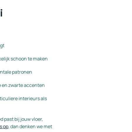
i
egt
elijk schoon te maken
zontale patronen
e en zwarte accenten
culiere interieurs als
 past bij jouw vloer,
s op
, dan denken we met