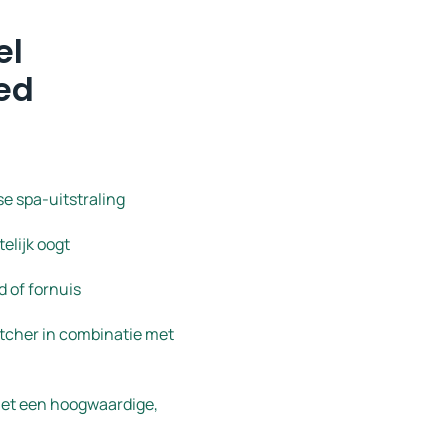
el
ed
e spa-uitstraling
elijk oogt
 of fornuis
tcher in combinatie met
 met een hoogwaardige,