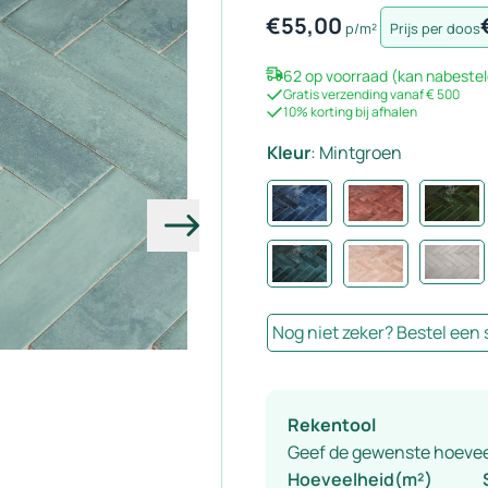
€
55,00
p/m²
Prijs per doos
62 op voorraad (kan nabestel
Gratis verzending vanaf € 500
10% korting bij afhalen
Kleur
:
Mintgroen
Volgende
Nog niet zeker? Bestel een
Rekentool
Geef de gewenste hoeveelh
Hoeveelheid(m²)