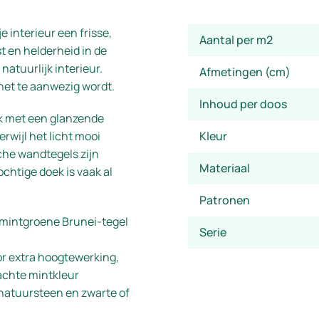
 interieur een frisse,
Aantal per m2
t en helderheid in de
natuurlijk interieur.
Afmetingen (cm)
 het te aanwezig wordt.
Inhoud per doos
k met een glanzende
erwijl het licht mooi
Kleur
che wandtegels zijn
Materiaal
chtige doek is vaak al
Patronen
 mintgroene Brunei-tegel
Serie
or extra hoogtewerking,
zachte mintkleur
 natuursteen en zwarte of