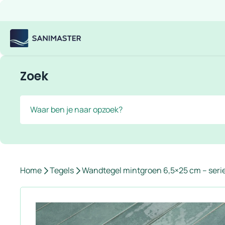
Overslaan naar inhoud
Gratis verzending
Scherpe prijzen
Ruim assortiment
Bekijk
Sanimaster
Zoek
Zoek
Home
Tegels
Wandtegel mintgroen 6,5×25 cm – seri