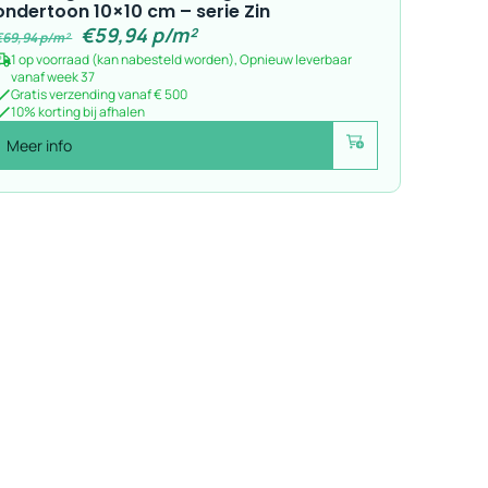
ondertoon 10×10 cm – serie Zin
€
59,94
p/m²
€
69,94
p/m²
1 op voorraad (kan nabesteld worden), Opnieuw leverbaar
vanaf week 37
Gratis verzending vanaf € 500
10% korting bij afhalen
Meer info
Voeg toe