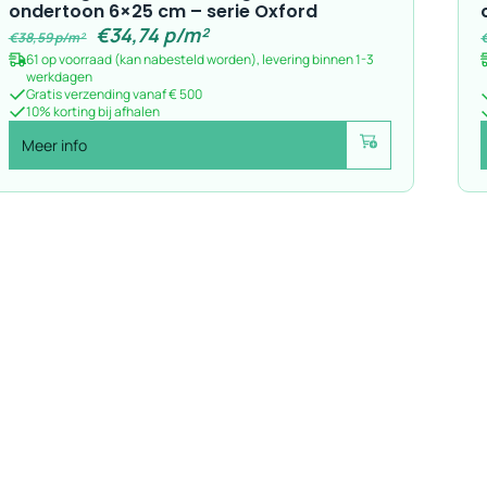
ondertoon 6×25 cm – serie Oxford
€
34,74
p/m²
€
38,59
p/m²
61 op voorraad (kan nabesteld worden), levering binnen 1-3
werkdagen
Gratis verzending vanaf € 500
10% korting bij afhalen
Meer info
Voeg toe