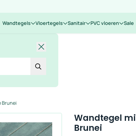
 op locatie
Wandtegels
Vloertegels
Sanitair
PVC vloeren
Sale
Sluiten
e Brunei
Wandtegel min
Brunei