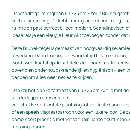
De wandtegel mintgroen 6,5×25 cm – serie Brunei geeft je
zachte uitstraling. De lichte mintgroene kleur brengt rus
ruimte en past perfect bij een modern, Scandinavisch of 
Ideaal als je een vleugje kleur wilt toevoegen zonder dat
Deze Brunei-tegel is gemaakt van hoogwaardig keramie
afwerking. Daardoor oogt de wand altijd fris en schoon, t
wordt weerkaatst op de subtiele kleurnuances. Keramis
bovendien onderhoudsvriendelijk en hygiënisch – een vo
genoeg om alles weer netjes te krijgen.
Dankzij het slanke formaat van 6,5×25 cm kun je met de
allerlei legpatronen maken:
van strakke horizontale plaatsing tot verticale banen vo
of een speels visgraatpatroon voor een luxere look. De 
combineert prachtig met wit sanitair, lichte houttinten,
messing kranen.