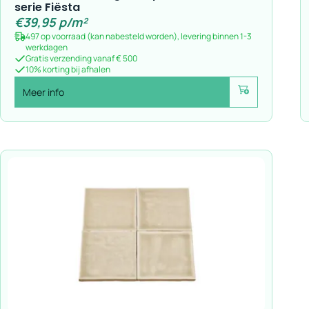
serie Fiësta
€
39,95
p/m²
497 op voorraad (kan nabesteld worden), levering binnen 1-3
werkdagen
Gratis verzending vanaf € 500
10% korting bij afhalen
Meer info
Voeg toe