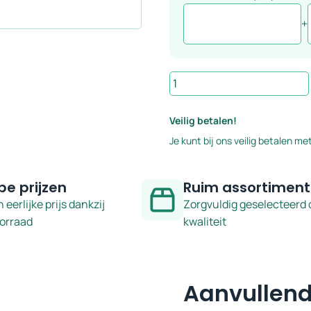
+
Wandtegel
mintgroen
6,5x25
Veilig betalen!
cm
Je kunt bij ons veilig betalen met
-
serie
Brunei
pe prijzen
Ruim assortiment
aantal
n eerlijke prijs dankzij
Zorgvuldig geselecteerd 
oorraad
kwaliteit
Aanvullend