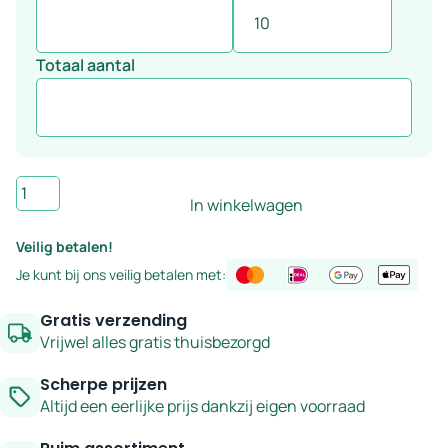
Totaal aantal
Wandtegel
In winkelwagen
Handvorm
mat
Veilig betalen!
zwart
Je kunt bij ons veilig betalen met:
13x13
cm
Gratis verzending
-
Vrijwel alles gratis thuisbezorgd
serie
Scherpe prijzen
Forma
Altijd een eerlijke prijs dankzij eigen voorraad
aantal