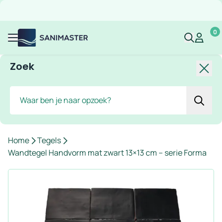
Overslaan naar inhoud
Gratis verzending
Scherpe prijzen
Ruim assortiment
Bekijk 
0
Sanimaster
Mijn acco
Mijn ac
Menu
Zoek
Slui
Zoek
Home
Tegels
Wandtegel Handvorm mat zwart 13×13 cm – serie Forma