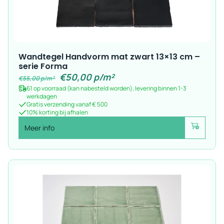
Wandtegel Handvorm mat zwart 13×13 cm –
serie Forma
€
50,00
p/m²
€
55,00
p/m²
61 op voorraad (kan nabesteld worden), levering binnen 1-3
werkdagen
Gratis verzending vanaf € 500
10% korting bij afhalen
Meer info
Voeg toe