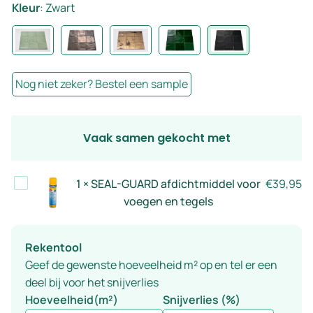
Kleur
:
Zwart
Nog niet zeker? Bestel een sample
Vaak samen gekocht met
SEAL-
1
×
SEAL-GUARD afdichtmiddel voor
€
39,95
GUARD
voegen en tegels
afdichtmiddel
voor
Rekentool
voegen
Geef de gewenste hoeveelheid m² op en tel er een
en
deel bij voor het snijverlies
tegels
Hoeveelheid(m²)
Snijverlies (%)