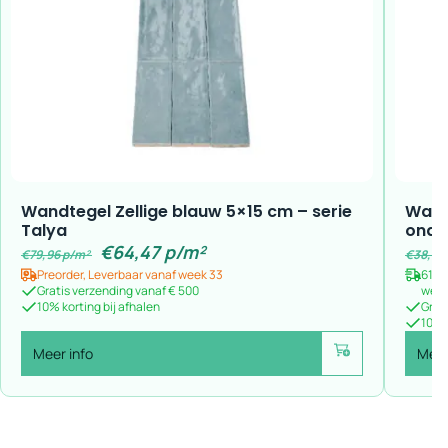
Wandtegel Zellige blauw 5×15 cm – serie
Wand
Talya
onde
€
64,47
p/m²
€
79,96
p/m²
€
38,59
Preorder, Leverbaar vanaf week 33
61 o
Gratis verzending vanaf € 500
wer
10% korting bij afhalen
Grat
10% k
Meer info
Meer
Voeg toe