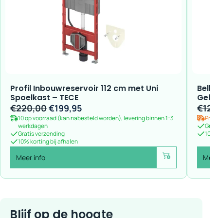
Profil Inbouwreservoir 112 cm met Uni
Bella
Spoelkast – TECE
Gebe
Oorspronkelijke
Huidige
€
220,00
€
199,95
€
129
10 op voorraad (kan nabesteld worden), levering binnen 1-3
prijs
prijs
Preo
werkdagen
Grat
was:
is:
Gratis verzending
10% k
10% korting bij afhalen
€220,00.
€199,95.
Meer info
Meer
Voeg toe
Blijf op de hoogte