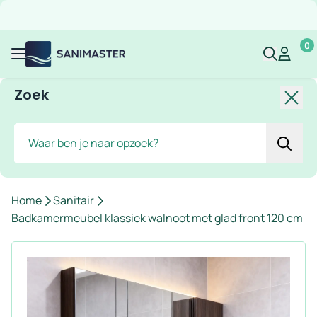
Overslaan naar inhoud
Gratis verzending
Scherpe prijzen
Ruim assortiment
Bekijk 
0
Sanimaster
Mijn acco
Mijn ac
Menu
Zoek
Slui
Zoek
Home
Sanitair
Badkamermeubel klassiek walnoot met glad front 120 cm