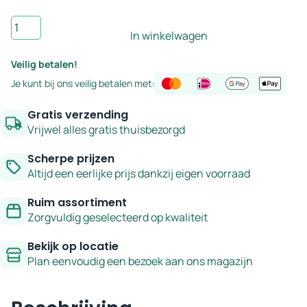
Badkamermeubel
In winkelwagen
klassiek
walnoot
Veilig betalen!
met
Je kunt bij ons veilig betalen met:
glad
front
Gratis verzending
120
Vrijwel alles gratis thuisbezorgd
cm
Scherpe prijzen
aantal
Altijd een eerlijke prijs dankzij eigen voorraad
Ruim assortiment
Zorgvuldig geselecteerd op kwaliteit
Bekijk op locatie
Plan eenvoudig een bezoek aan ons magazijn