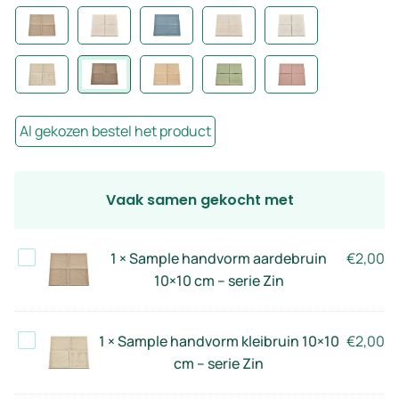
Al gekozen bestel het product
Vaak samen gekocht met
Sample
1
×
Sample handvorm aardebruin
€
2,00
handvorm
10×10 cm – serie Zin
aardebruin
10×10
Sample
1
×
Sample handvorm kleibruin 10×10
€
2,00
cm
handvorm
cm – serie Zin
–
kleibruin
serie