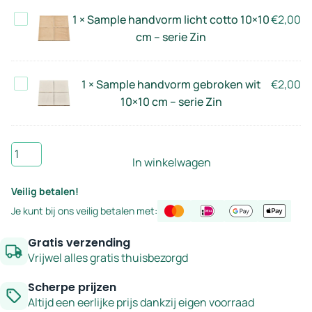
10×10
Zin
Sample
1
×
Sample handvorm licht cotto 10×10
€
2,00
cm
handvorm
cm – serie Zin
–
licht
serie
cotto
Zin
Sample
1
×
Sample handvorm gebroken wit
€
2,00
10×10
handvorm
10×10 cm – serie Zin
cm
gebroken
–
wit
serie
Sample
10×10
Zin
In winkelwagen
handvorm
cm
koffiebruin
–
Veilig betalen!
10×10
serie
Je kunt bij ons veilig betalen met:
cm
Zin
–
Gratis verzending
serie
Vrijwel alles gratis thuisbezorgd
Zin
Scherpe prijzen
aantal
Altijd een eerlijke prijs dankzij eigen voorraad