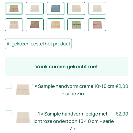
Al gekozen bestel het product
Vaak samen gekocht met
Sample
1
×
Sample handvorm crème 10×10 cm
€
2,00
handvorm
– serie Zin
crème
10×10
Sample
1
×
Sample handvorm beige met
€
2,00
cm
handvorm
lichtroze ondertoon 10×10 cm – serie
–
beige
Zin
serie