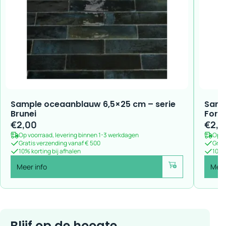
Sample oceaanblauw 6,5×25 cm – serie
Samp
Brunei
For
€
2,00
€
2,0
Op voorraad, levering binnen 1-3 werkdagen
Op v
Gratis verzending vanaf € 500
Grat
10% korting bij afhalen
10% k
Meer info
Meer
Voeg toe
Blijf op de hoogte