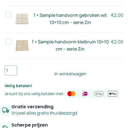
met
Zin
lichtroze
Sample
1
×
Sample handvorm gebroken wit
€
2,00
ondertoon
handvorm
10×10 cm – serie Zin
10×10
gebroken
cm
wit
–
Sample
1
×
Sample handvorm kleibruin 10×10
€
2,00
10×10
serie
handvorm
cm – serie Zin
cm
Zin
kleibruin
–
10×10
serie
Sample
cm
Zin
In winkelwagen
handvorm
–
aardebruin
serie
Veilig betalen!
10×10
Zin
Je kunt bij ons veilig betalen met:
cm
–
Gratis verzending
serie
Vrijwel alles gratis thuisbezorgd
Zin
Scherpe prijzen
aantal