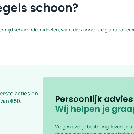
egels schoon?
 Vermijd schurende middelen, want die kunnen de glans doffer
eerste acties en
Persoonlijk advies
 van €50.
Wij helpen je graa
Vragen over je bestelling, levertijd o
denken met je mee en geven helder a