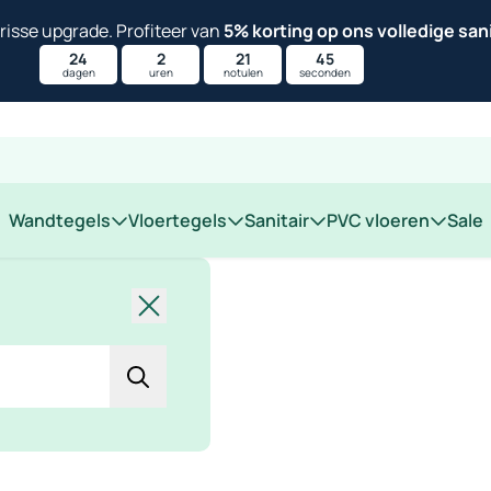
isse upgrade. Profiteer van
5% korting op ons volledige san
24
2
21
44
dagen
uren
notulen
seconden
 op locatie
Wandtegels
Vloertegels
Sanitair
PVC vloeren
Sale
Sluiten