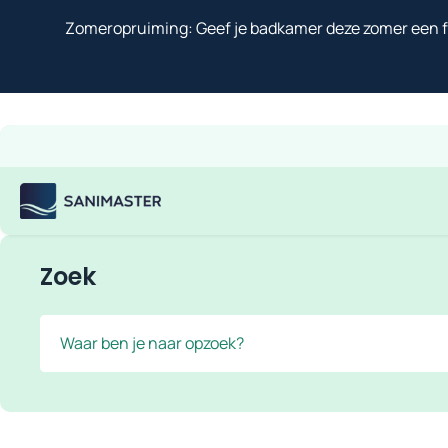
Overslaan naar inhoud
Zomeropruiming: Geef je badkamer deze zomer een fr
Gratis verzending
Scherpe prijzen
Ruim assortiment
Bekijk
Sanimaster
Zoek
Zoek