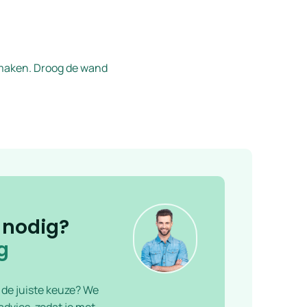
 maken. Droog de wand
 nodig?
g
f de juiste keuze? We
dvies, zodat je met