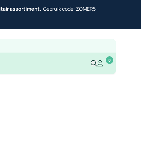
itair assortiment.
Gebruik code: ZOMER5
0
Mijn account
Mijn account