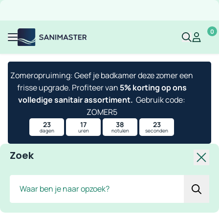
Overslaan naar inhoud
Gratis verzending
Scherpe prijzen
Ruim assortiment
Bekijk 
0
Sanimaster
Mijn acco
Mijn ac
Menu
Zomeropruiming: Geef je badkamer deze zomer een
frisse upgrade. Profiteer van
5% korting op ons
volledige sanitair assortiment.
Gebruik code:
ZOMER5
23
17
38
23
dagen
uren
notulen
seconden
Zoek
Slui
Zoek