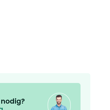
 nodig?
g