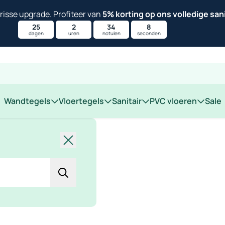
isse upgrade. Profiteer van
5% korting op ons volledige san
25
2
34
7
dagen
uren
notulen
seconden
 op locatie
Wandtegels
Vloertegels
Sanitair
PVC vloeren
Sale
Sluiten