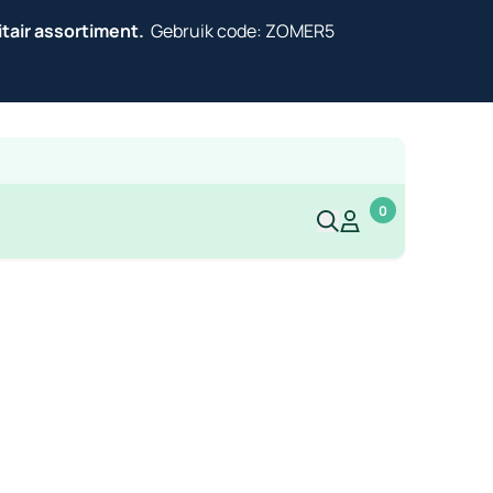
itair assortiment.
Gebruik code: ZOMER5
0
Mijn account
Mijn account