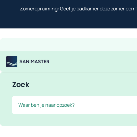
Overslaan naar inhoud
Zomeropruiming: Geef je badkamer deze zomer een fr
Gratis verzending
Scherpe prijzen
Ruim assortiment
Bekijk
Sanimaster
Zoek
Zoek