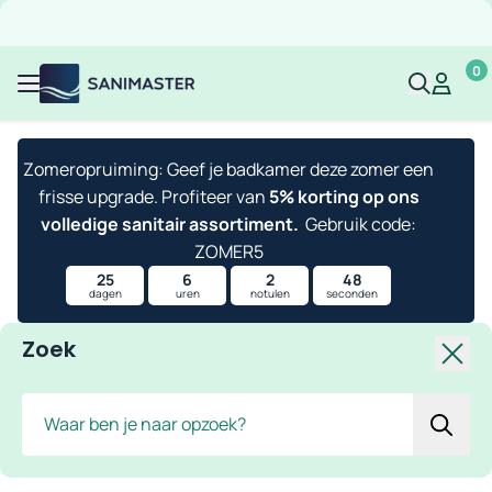
Overslaan naar inhoud
Gratis verzending
Scherpe prijzen
Ruim assortiment
Bekijk 
0
Sanimaster
Mijn acco
Mijn ac
Menu
Zomeropruiming: Geef je badkamer deze zomer een
frisse upgrade. Profiteer van
5% korting op ons
volledige sanitair assortiment.
Gebruik code:
ZOMER5
25
6
2
48
dagen
uren
notulen
seconden
Zoek
Slui
Zoek