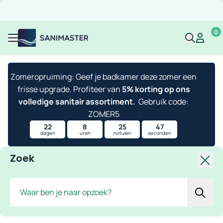
Overslaan naar inhoud
Gratis verzending
Scherpe prijzen
Ruim assortiment
Bekijk 
0
Sanimaster
Mijn acco
Mijn ac
Menu
Zomeropruiming: Geef je badkamer deze zomer een
frisse upgrade. Profiteer van
5% korting op ons
volledige sanitair assortiment.
Gebruik code:
ZOMER5
22
8
25
47
dagen
uren
notulen
seconden
Zoek
Slui
Zoek