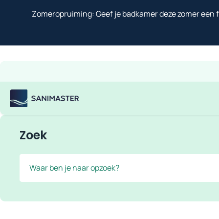
Overslaan naar inhoud
Zomeropruiming: Geef je badkamer deze zomer een fr
Gratis verzending
Scherpe prijzen
Ruim assortiment
Bekijk
Sanimaster
Zoek
Zoek