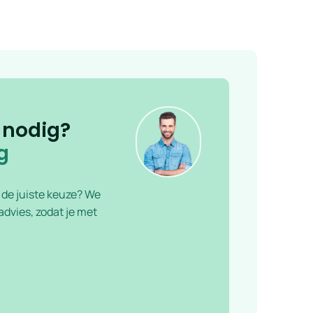
 nodig?
g
f de juiste keuze? We
dvies, zodat je met