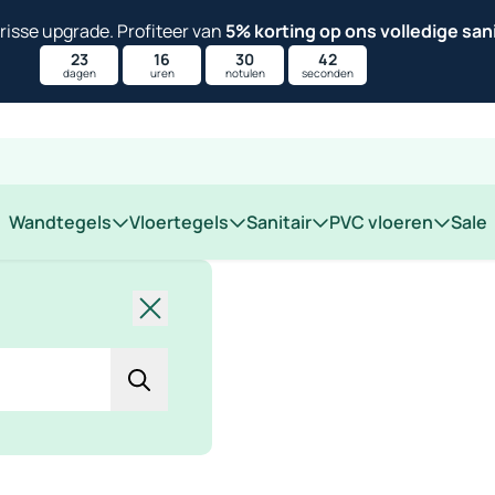
isse upgrade. Profiteer van
5% korting op ons volledige san
23
16
30
42
dagen
uren
notulen
seconden
 op locatie
Wandtegels
Vloertegels
Sanitair
PVC vloeren
Sale
Sluiten