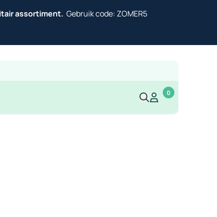
itair assortiment.
Gebruik code: ZOMER5
0
Mijn account
Mijn account