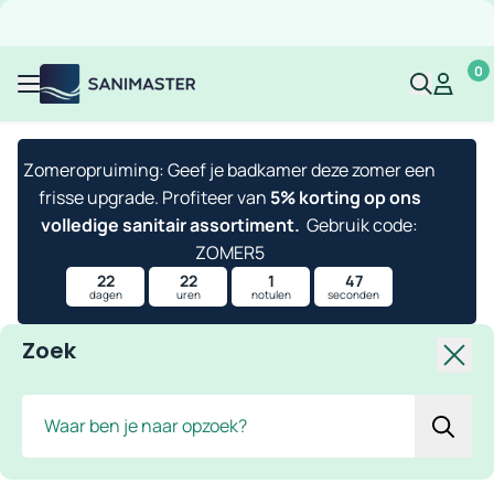
Overslaan naar inhoud
Gratis verzending
Scherpe prijzen
Ruim assortiment
Bekijk 
0
Sanimaster
Mijn acco
Mijn ac
Menu
Zomeropruiming: Geef je badkamer deze zomer een
frisse upgrade. Profiteer van
5% korting op ons
volledige sanitair assortiment.
Gebruik code:
ZOMER5
22
22
1
46
dagen
uren
notulen
seconden
Zoek
Slui
Zoek