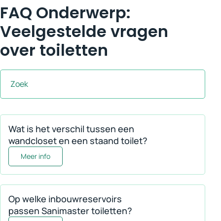
FAQ Onderwerp:
Veelgestelde vragen
over toiletten
Zoek
Wat is het verschil tussen een
wandcloset en een staand toilet?
Meer informatie over Wat is het verschil tussen een w
Meer info
Op welke inbouwreservoirs
passen Sanimaster toiletten?