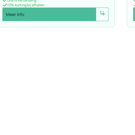
Gratis verzending
10% korting bij afhalen
Meer info
Voeg toe