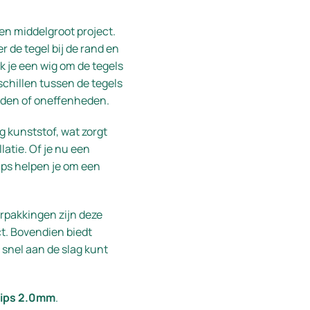
en middelgroot project.
r de tegel bij de rand en
k je een wig om de tegels
chillen tussen de tegels
nden of oneffenheden.
 kunststof, wat zorgt
atie. Of je nu een
ips helpen je om een
erpakkingen zijn deze
ct. Bovendien biedt
 snel aan de slag kunt
lips 2.0mm
.