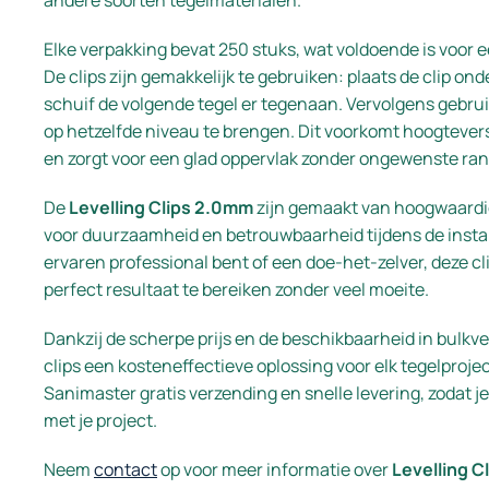
andere soorten tegelmaterialen.
Elke verpakking bevat 250 stuks, wat voldoende is voor e
De clips zijn gemakkelijk te gebruiken: plaats de clip onde
schuif de volgende tegel er tegenaan. Vervolgens gebrui
op hetzelfde niveau te brengen. Dit voorkomt hoogtevers
en zorgt voor een glad oppervlak zonder ongewenste ra
De
Levelling Clips 2.0mm
zijn gemaakt van hoogwaardig
voor duurzaamheid en betrouwbaarheid tijdens de install
ervaren professional bent of een doe-het-zelver, deze cl
perfect resultaat te bereiken zonder veel moeite.
Dankzij de scherpe prijs en de beschikbaarheid in bulkv
clips een kosteneffectieve oplossing voor elk tegelproje
Sanimaster gratis verzending en snelle levering, zodat je
met je project.
Neem
contact
op voor meer informatie over
Levelling C