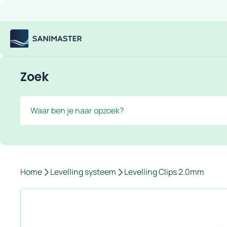
Overslaan naar inhoud
Gratis verzending
Scherpe prijzen
Ruim assortiment
Bekijk
Sanimaster
Zoek
Zoek
Home
Levelling systeem
Levelling Clips 2.0mm