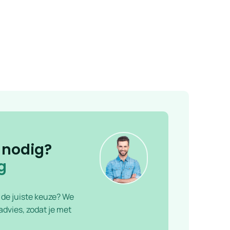
 nodig?
g
f de juiste keuze? We
dvies, zodat je met