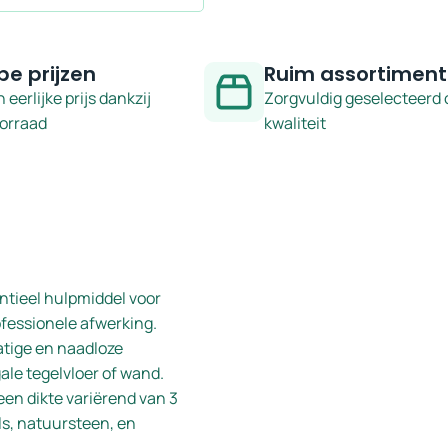
pe prijzen
Ruim assortiment
n eerlijke prijs dankzij
Zorgvuldig geselecteerd 
oorraad
kwaliteit
ntieel hulpmiddel voor
ofessionele afwerking.
atige en naadloze
gale tegelvloer of wand.
 een dikte variërend van 3
ls, natuursteen, en