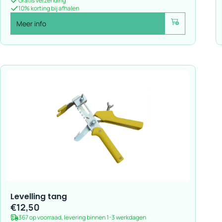
Gratis verzending
10% korting bij afhalen
Meer info
Voeg toe
Levelling tang
€
12,50
367 op voorraad, levering binnen 1-3 werkdagen