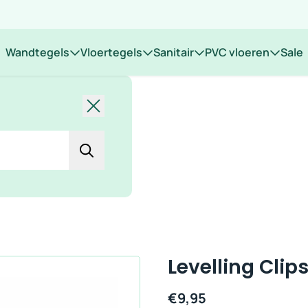
 op locatie
Wandtegels
Vloertegels
Sanitair
PVC vloeren
Sale
Sluiten
Levelling Cli
€
9,95