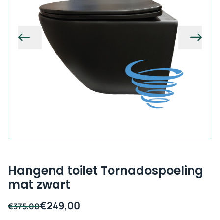
Vorige
Volg
Hangend toilet Tornadospoeling
mat zwart
€
249,00
Oorspronkelijke
Huidige
€
375,00
prijs
prijs