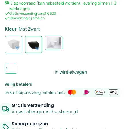
17 op voorraad (kan nabesteld worden), levering binnen 1-3
was:
is:
werkdagen
€375,00.
€249,00.
Gratis verzending vanaf € 500
10% korting bij afhalen
Kleur
:
Mat Zwart
Hangend
In winkelwagen
toilet
Tornadospoeling
Veilig betalen!
mat
Je kunt bij ons veilig betalen met:
zwart
aantal
Gratis verzending
Vrijwel alles gratis thuisbezorgd
Scherpe prijzen