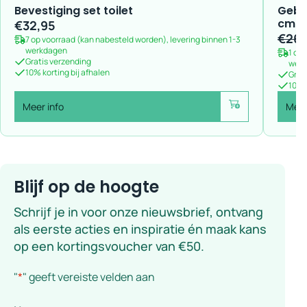
Bevestiging set toilet
Geber
cm –
€
32,95
€
269
7 op voorraad (kan nabesteld worden), levering binnen 1-3
werkdagen
1 op
Gratis verzending
wer
10% korting bij afhalen
Grat
10% k
Meer info
Meer
Voeg toe
Blijf op de hoogte
Schrijf je in voor onze nieuwsbrief, ontvang
als eerste acties en inspiratie én maak kans
op een kortingsvoucher van €50.
"
*
" geeft vereiste velden aan