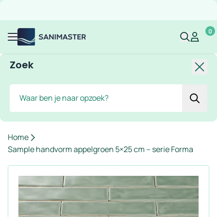
Overslaan naar inhoud
Gratis verzending
Scherpe prijzen
Ruim assortiment
Bekijk 
0
Sanimaster
Mijn acco
Mijn ac
Menu
Zoek
Slui
Zoek
Home
Sample handvorm appelgroen 5×25 cm – serie Forma