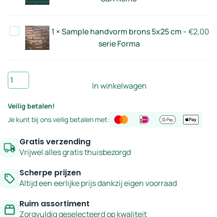
serie
5x25
San
cm
Remo
Sample
1
×
Sample handvorm brons 5x25 cm -
€
2,00
-
handvorm
serie Forma
serie
brons
San
5x25
Remo
Sample
cm
In winkelwagen
handvorm
-
appelgroen
serie
Veilig betalen!
5x25
Forma
Je kunt bij ons veilig betalen met:
cm
-
Gratis verzending
serie
Vrijwel alles gratis thuisbezorgd
Forma
Scherpe prijzen
aantal
Altijd een eerlijke prijs dankzij eigen voorraad
Ruim assortiment
Zorgvuldig geselecteerd op kwaliteit