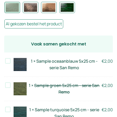
Al gekozen bestel het product
Vaak samen gekocht met
Sample
1
×
Sample oceaanblauw 5x25 cm -
€
2,00
oceaanblauw
serie San Remo
5x25
cm
Sample
1
×
Sample groen 5x25 cm - serie San
€
2,00
-
groen
Remo
serie
5x25
San
cm
Remo
Sample
1
×
Sample turquoise 5x25 cm - serie
€
2,00
-
turquoise
San Remo