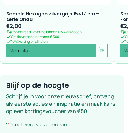
Sample Hexagon zilvergrijs 15×17 cm –
Samp
serie Onda
For
€
2,00
€
2,0
Op voorraad, levering binnen 1-3 werkdagen
Op v
Gratis verzending vanaf € 500
Grat
10% korting bij afhalen
10% k
Meer info
Meer
Voeg toe
Blijf op de hoogte
Schrijf je in voor onze nieuwsbrief, ontvang
als eerste acties en inspiratie én maak kans
op een kortingsvoucher van €50.
"
*
" geeft vereiste velden aan