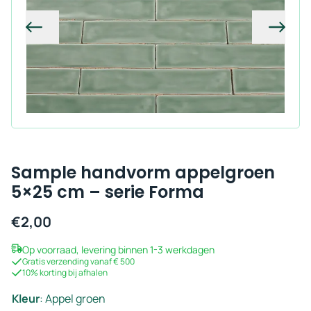
Vorige
Volg
Sample handvorm appelgroen
5×25 cm – serie Forma
€
2,00
Op voorraad, levering binnen 1-3 werkdagen
Gratis verzending vanaf € 500
10% korting bij afhalen
Kleur
:
Appel groen