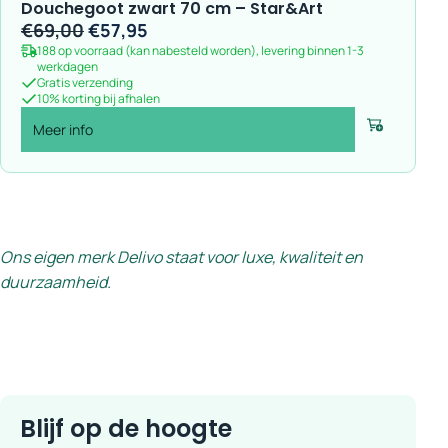
Douchegoot zwart 70 cm – Star&Art
Oorspronkelijke
Huidige
€
69,00
€
57,95
188 op voorraad (kan nabesteld worden), levering binnen 1-3
prijs
prijs
werkdagen
was:
is:
Gratis verzending
10% korting bij afhalen
€69,00.
€57,95.
Meer info
Voeg toe
Ons eigen merk Delivo staat voor luxe, kwaliteit en
duurzaamheid.
Blijf op de hoogte