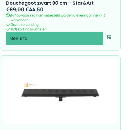
Douchegoot zwart 90 cm – Star&Art
Oorspronkelijke
Huidige
€
89,00
€
44,50
147 op voorraad (kan nabesteld worden), levering binnen 1-3
prijs
prijs
werkdagen
was:
is:
Gratis verzending
10% korting bij afhalen
€89,00.
€44,50.
Meer info
Voeg toe