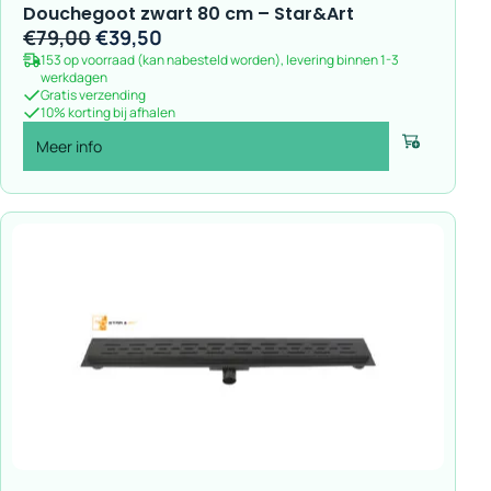
Douchegoot zwart 80 cm – Star&Art
Oorspronkelijke
Huidige
€
79,00
€
39,50
153 op voorraad (kan nabesteld worden), levering binnen 1-3
prijs
prijs
werkdagen
was:
is:
Gratis verzending
10% korting bij afhalen
€79,00.
€39,50.
Meer info
Voeg toe