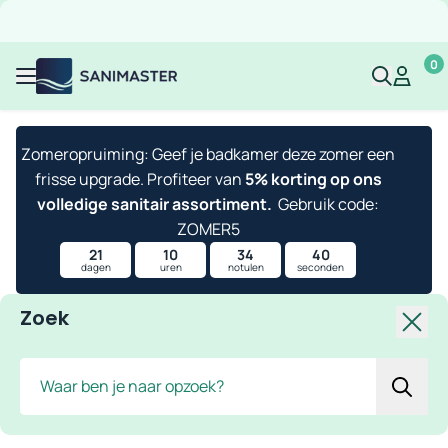
Overslaan naar inhoud
Gratis verzending
Scherpe prijzen
Ruim assortiment
Bekijk 
0
Sanimaster
Mijn acco
Mijn ac
Menu
Zomeropruiming: Geef je badkamer deze zomer een
frisse upgrade. Profiteer van
5% korting op ons
volledige sanitair assortiment.
Gebruik code:
ZOMER5
21
10
34
40
dagen
uren
notulen
seconden
Zoek
Slui
Zoek