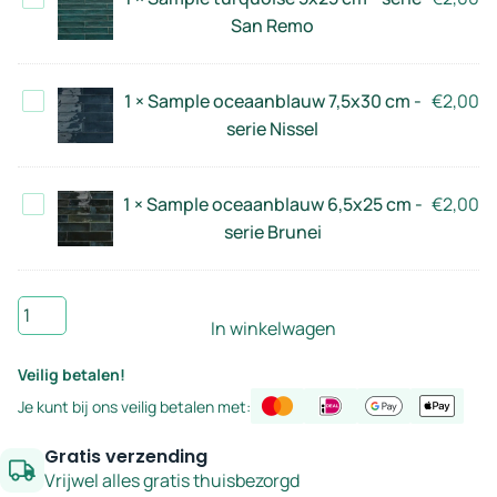
-
turquoise
San Remo
serie
5x25
San
cm
Remo
Sample
1
×
Sample oceaanblauw 7,5x30 cm -
€
2,00
-
oceaanblauw
serie Nissel
serie
7,5x30
San
cm
Remo
Sample
1
×
Sample oceaanblauw 6,5x25 cm -
€
2,00
-
oceaanblauw
serie Brunei
serie
6,5x25
Nissel
cm
Sample
-
In winkelwagen
oceaanblauw
serie
5x25
Brunei
Veilig betalen!
cm
Je kunt bij ons veilig betalen met:
-
serie
Gratis verzending
San
Vrijwel alles gratis thuisbezorgd