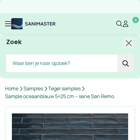
Overslaan naar inhoud
Gratis verzending
Scherpe prijzen
Ruim assortiment
Bekijk 
0
Sanimaster
Mijn acco
Mijn ac
Menu
Zoek
Slui
Zoek
Home
Samples
Tegel samples
Sample oceaanblauw 5×25 cm – serie San Remo