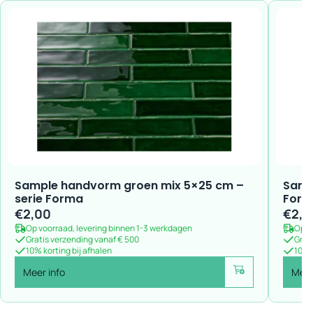
Sample handvorm groen mix 5×25 cm –
Samp
serie Forma
For
€
2,00
€
2,0
Op voorraad, levering binnen 1-3 werkdagen
Op v
Gratis verzending vanaf € 500
Grat
10% korting bij afhalen
10% k
Meer info
Meer
Voeg toe