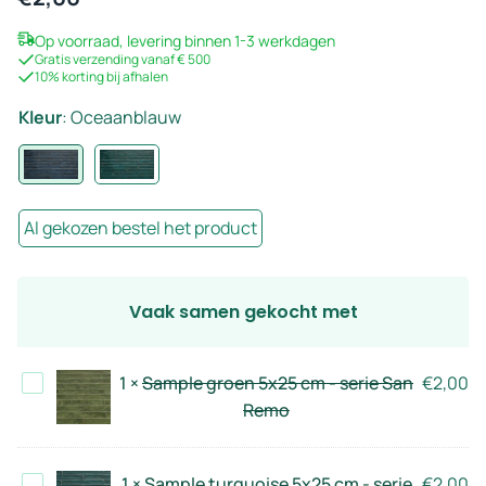
Op voorraad, levering binnen 1-3 werkdagen
Gratis verzending vanaf € 500
10% korting bij afhalen
Kleur
:
Oceaanblauw
Al gekozen bestel het product
Vaak samen gekocht met
Sample
1
×
Sample groen 5x25 cm - serie San
€
2,00
groen
Remo
5x25
cm
Sample
1
×
Sample turquoise 5x25 cm - serie
€
2,00