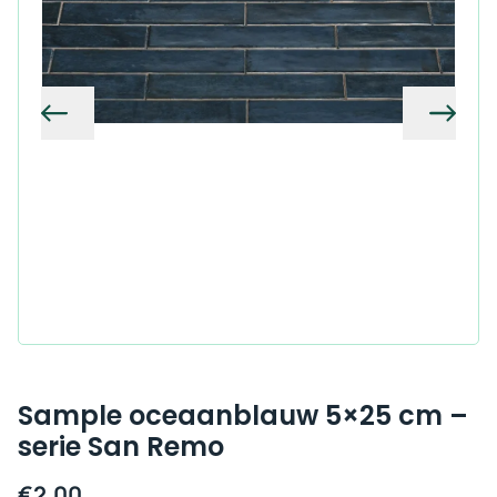
Vorige
Volg
Sample oceaanblauw 5×25 cm –
serie San Remo
€
2,00