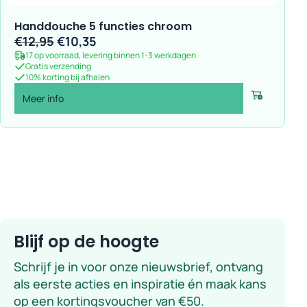
Handdouche 5 functies chroom
Oorspronkelijke
Huidige
€
12,95
€
10,35
17 op voorraad, levering binnen 1-3 werkdagen
prijs
prijs
Gratis verzending
was:
is:
10% korting bij afhalen
€12,95.
€10,35.
Meer info
Voeg toe
Blijf op de hoogte
Schrijf je in voor onze nieuwsbrief, ontvang
als eerste acties en inspiratie én maak kans
op een kortingsvoucher van €50.