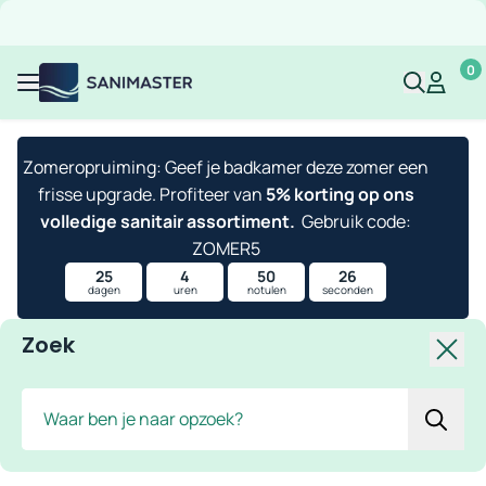
Overslaan naar inhoud
Gratis verzending
Scherpe prijzen
Ruim assortiment
Bekijk 
0
Sanimaster
Mijn acco
Mijn ac
Menu
Zomeropruiming: Geef je badkamer deze zomer een
frisse upgrade. Profiteer van
5% korting op ons
volledige sanitair assortiment.
Gebruik code:
ZOMER5
25
4
50
26
dagen
uren
notulen
seconden
Zoek
Slui
Zoek