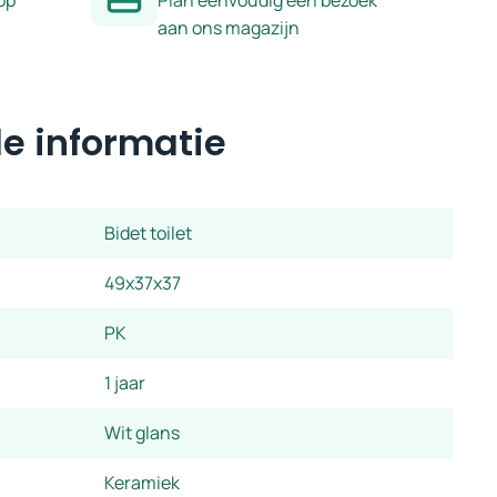
op
Plan eenvoudig een bezoek
aan ons magazijn
e informatie
Bidet toilet
49x37x37
PK
1 jaar
Wit glans
Keramiek