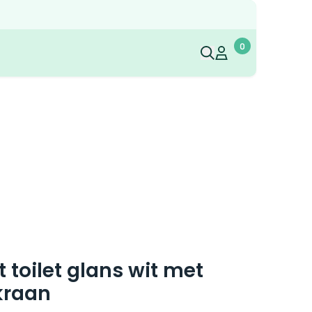
0
Mijn account
Mijn account
 toilet glans wit met
kraan