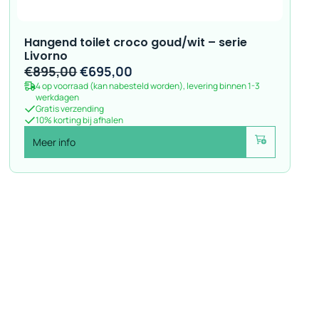
Hangend toilet croco goud/wit – serie
Livorno
Oorspronkelijke
Huidige
€
895,00
€
695,00
4 op voorraad (kan nabesteld worden), levering binnen 1-3
prijs
prijs
werkdagen
was:
is:
Gratis verzending
10% korting bij afhalen
€895,00.
€695,00.
Meer info
Voeg toe