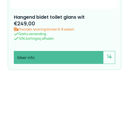
Hangend bidet toilet glans wit
€
249,00
Preorder, levering binnen 6-8 weken
Gratis verzending
10% korting bij afhalen
Meer info
Voeg toe