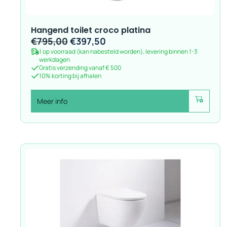
Hangend toilet croco platina
Oorspronkelijke
Huidige
€
795,00
€
397,50
1 op voorraad (kan nabesteld worden), levering binnen 1-3
prijs
prijs
werkdagen
was:
is:
Gratis verzending vanaf € 500
10% korting bij afhalen
€795,00.
€397,50.
Meer info
Voeg toe