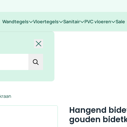
 op locatie
Wandtegels
Vloertegels
Sanitair
PVC vloeren
Sale
Sluiten
tkraan
Hangend bidet
gouden bidet