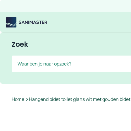
Overslaan naar inhoud
Gratis verzending
Scherpe prijzen
Ruim assortiment
Bekijk
Sanimaster
Zoek
Zoek
Home
Hangend bidet toilet glans wit met gouden bide