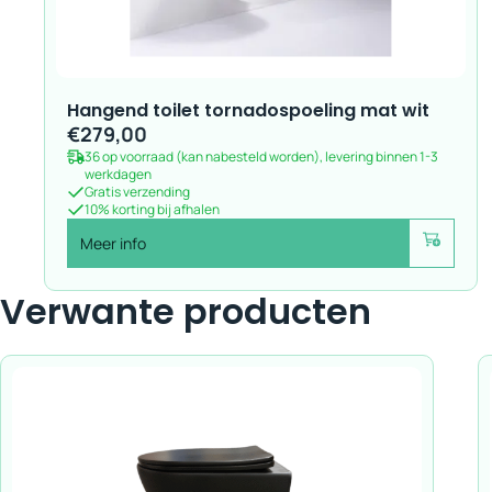
Hangend toilet tornadospoeling mat wit
€
279,00
36 op voorraad (kan nabesteld worden), levering binnen 1-3
werkdagen
Gratis verzending
10% korting bij afhalen
Meer info
Voeg toe
Verwante producten