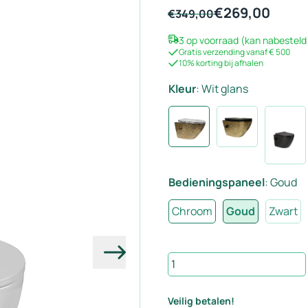
€
269,00
Oorspronkelijke
Huidige
€
349,00
prijs
prijs
3 op voorraad (kan nabesteld
was:
is:
Gratis verzending vanaf € 500
€349,00.
€269,00.
10% korting bij afhalen
Kleur
:
Wit glans
Bedieningspaneel
:
Goud
Chroom
Goud
Zwart
Volgende
Hangend
bidet
toilet
Veilig betalen!