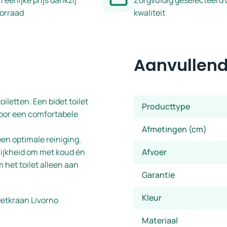
n eerlijke prijs dankzij
Zorgvuldig geselecteerd 
oorraad
kwaliteit
Aanvullend
letten. Een bidet toilet
Producttype
 voor een comfortabele
Afmetingen (cm)
een optimale reiniging.
elijkheid om met koud én
Afvoer
 het toilet alleen aan
Garantie
Kleur
detkraan Livorno
Materiaal