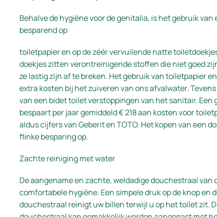
Behalve de hygiëne voor de genitalia, is het gebruik van e
besparend op
toiletpapier en op de zéér vervuilende natte toiletdoekjes
doekjes zitten verontreinigende stoffen die niet goed zi
ze lastig zijn af te breken. Het gebruik van toiletpapier e
extra kosten bij het zuiveren van ons afvalwater. Teven
van een bidet toilet verstoppingen van het sanitair. Een
bespaart per jaar gemiddeld € 218 aan kosten voor toilet
aldus cijfers van Geberit en TOTO. Het kopen van een do
flinke besparing op.
Zachte reiniging met water
De aangename en zachte, weldadige douchestraal van dit
comfortabele hygiëne. Een simpele druk op de knop en d
douchestraal reinigt uw billen terwijl u op het toilet zit. 
douchestraal kan gemakkelijk worden aangepast met h