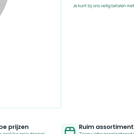
glans
Je kunt bij ons veilig betalen met
wit
met
gouden
bidetkraan
aantal
pe prijzen
Ruim assortiment