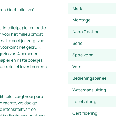
Merk
en bidet toilet zéér
Montage
. In toiletpapier en natte
Nano Coating
jn voor het milieu omdat
n natte doekjes zorgt voor
Serie
s voorkomt het gebruik
 gezin van 4 personen
Spoelvorm
papier en natte doekjes,
uchetoilet levert dus een
Vorm
Bedieningspaneel
Wateraansluiting
 toilet zorgt voor pure
Toiletzitting
e zachte, weldadige
De intensiteit van de
Certificering
et bedieningspaneel aan