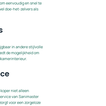
kom eenvoudig en snel te
wel doe-het-zelvers als
s
gbaar in andere stijlvolle
iedt de mogelijkheid om
dkamerinterieur.
ice
koper niet alleen
ervice van Sanimaster
 zorgt voor een zorgeloze