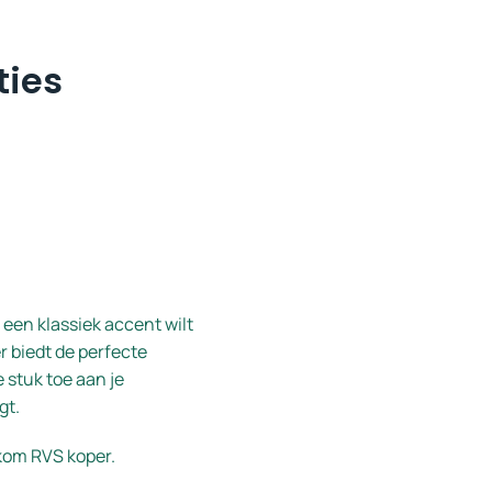
ties
een klassiek accent wilt
 biedt de perfecte
e stuk toe aan je
gt.
kom RVS koper.