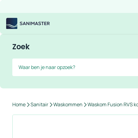
Overslaan naar inhoud
Gratis verzending
Scherpe prijzen
Ruim assortiment
Bekijk
Sanimaster
Zoek
Zoek
Home
Sanitair
Waskommen
Waskom Fusion RVS k