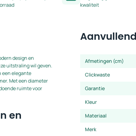
oorraad
kwaliteit
Aanvullend
dern design en
Afmetingen (cm)
ze uitstraling wil geven.
n een elegante
Clickwaste
amer. Met een diameter
ldoende ruimte voor
Garantie
Kleur
n en
Materiaal
Merk