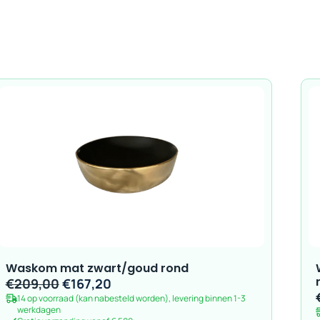
Waskom mat zwart/goud rond
Oorspronkelijke
Huidige
€
209,00
€
167,20
14 op voorraad (kan nabesteld worden), levering binnen 1-3
prijs
prijs
werkdagen
was:
is: