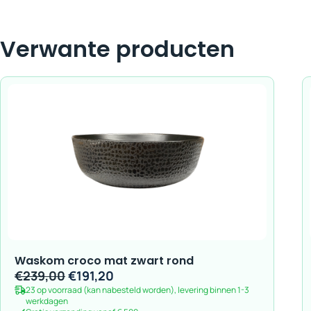
Verwante producten
Waskom croco mat zwart rond
Oorspronkelijke
Huidige
€
239,00
€
191,20
23 op voorraad (kan nabesteld worden), levering binnen 1-3
prijs
prijs
werkdagen
was:
is: