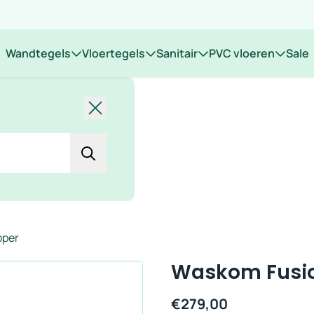
 op locatie
Wandtegels
Vloertegels
Sanitair
PVC vloeren
Sale
Sluiten
oper
Waskom Fusio
€
279,00