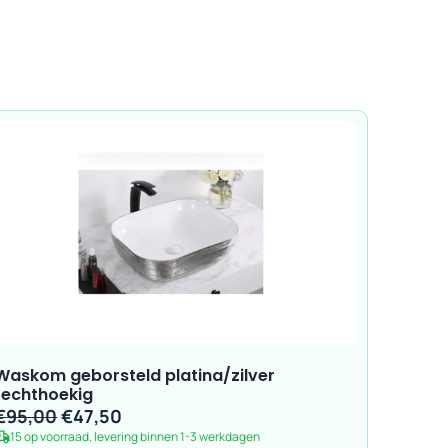
Waskom geborsteld platina/zilver
rechthoekig
Oorspronkelijke
Huidige
€
95,00
€
47,50
15 op voorraad, levering binnen 1-3 werkdagen
prijs
prijs