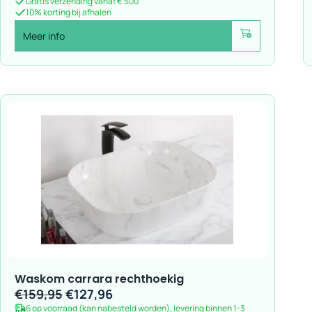
Gratis verzending vanaf € 500
10% korting bij afhalen
€239,00.
€191,20.
Meer info
Voeg toe
Waskom carrara rechthoekig
Oorspronkelijke
Huidige
€
159,95
€
127,96
6 op voorraad (kan nabesteld worden), levering binnen 1-3
prijs
prijs