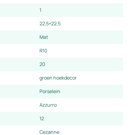
1
22,5×22,5
Mat
R10
20
groen hoekdecor
Porselein
Azzurro
12
Cezanne