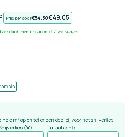
²
€
49,05
Oorspronkelijke
Huidige
€
54,50
Prijs per doos
prijs
prijs
d worden), levering binnen 1-3 werkdagen
was:
is:
€54,50.
€49,05.
 sample
eid m² op en tel er een deel bij voor het snijverlies
Snijverlies (%)
Totaal aantal