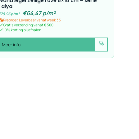
Wandtegel Zellige roze 5×15 cm – serie
Talya
€
64,47
p/m²
€
79,96
p/m²
Preorder, Leverbaar vanaf week 33
Gratis verzending vanaf € 500
10% korting bij afhalen
Meer info
Voeg toe