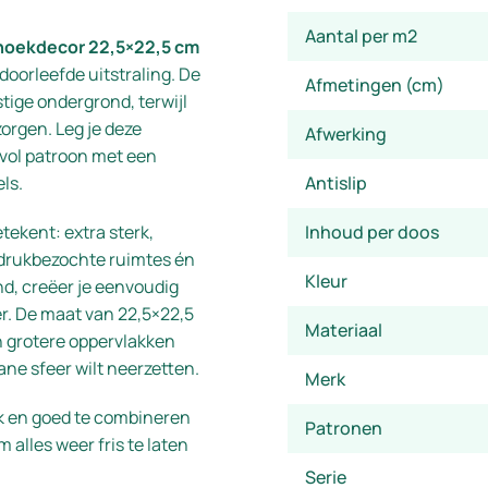
Aantal per m2
 hoekdecor 22,5×22,5 cm
 doorleefde uitstraling. De
Afmetingen (cm)
stige ondergrond, terwijl
orgen. Leg je deze
Afwerking
jlvol patroon met een
ls.
Antislip
tekent: extra sterk,
Inhoud per doos
or drukbezochte ruimtes én
Kleur
nd, creëer je eenvoudig
er. De maat van 22,5×22,5
Materiaal
n grotere oppervlakken
rane sfeer wilt neerzetten.
Merk
jk en goed te combineren
Patronen
alles weer fris te laten
Serie