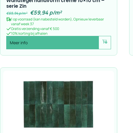
Wandtegel handvorm crème 10×10 cm –
serie Zin
€
59,94
p/m²
€
69,94
p/m²
1 op voorraad (kan nabesteld worden), Opnieuw leverbaar
vanaf week 37
Gratis verzending vanaf € 500
10% korting bij afhalen
Meer info
Voeg toe