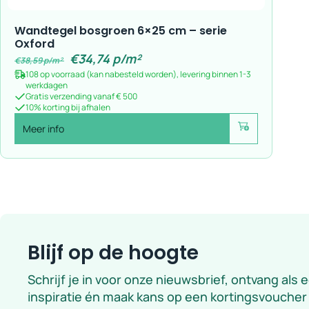
Wandtegel bosgroen 6×25 cm – serie
Oxford
€
34,74
p/m²
€
38,59
p/m²
108 op voorraad (kan nabesteld worden), levering binnen 1-3
werkdagen
Gratis verzending vanaf € 500
10% korting bij afhalen
Meer info
Voeg toe
Blijf op de hoogte
Schrijf je in voor onze nieuwsbrief, ontvang als 
inspiratie én maak kans op een kortingsvoucher