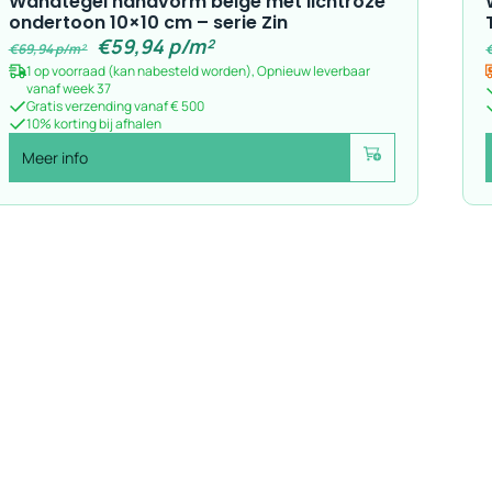
Wandtegel handvorm beige met lichtroze
ondertoon 10×10 cm – serie Zin
€
59,94
p/m²
€
69,94
p/m²
1 op voorraad (kan nabesteld worden), Opnieuw leverbaar
vanaf week 37
Gratis verzending vanaf € 500
10% korting bij afhalen
Meer info
Voeg toe