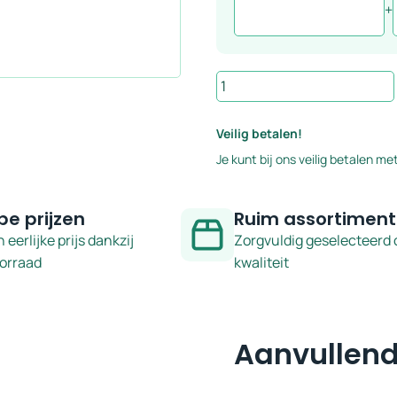
+
Vloer-
en
wandtegel
Veilig betalen!
grijs
Je kunt bij ons veilig betalen met
vintage
met
groene
pe prijzen
Ruim assortiment
hoekdecor
n eerlijke prijs dankzij
Zorgvuldig geselecteerd 
22,5x22,5
oorraad
kwaliteit
cm
–
serie
Aanvullend
Cezanne
aantal