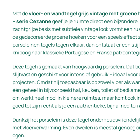
Met de
vloer- en wandtegel grijs vintage met groene
– serie Cezanne
geef je je ruimte direct een bijzondere,
zachtgrijze basis met subtiele vintage look vormt een ru
de gedecoreerde groene hoeken voor een speels effect z
porseleinen tegels tegen elkaar, dan ontstaat er een sti
knipoog naar klassieke Portugese en Franse patroontege
Deze tegel is gemaakt van hoogwaardig porselein. Dat be
slijtvast en geschikt voor intensief gebruik – ideaal vo
projecten. Omdat hij toepasbaar is op zowel vloer als wa
één geheel in bijvoorbeeld hal, keuken, toilet of badkam
cm werkt heel mooi in kleinere ruimtes, maar komt ook i
goed tot zijn recht als je een authentieke, bijna mediter
Dankzij het porselein is deze tegel onderhoudsvriendeli
met vloerverwarming. Even dweilen is meestal genoeg om 
ogen.