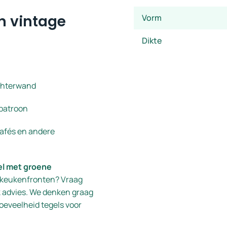
n vintage
Vorm
Dikte
achterwand
 patroon
cafés en andere
el met groene
f keukenfronten? Vraag
k advies. We denken graag
oeveelheid tegels voor