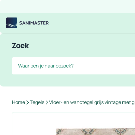
Overslaan naar inhoud
Gratis verzending
Scherpe prijzen
Ruim assortiment
Bekijk
Sanimaster
Zoek
Zoek
Home
Tegels
Vloer- en wandtegel grijs vintage met