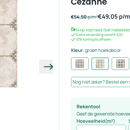
Cezanne
€
49,05
p/m
€
54,50
p/m²
14 op voorraad (kan nabestel
Gratis verzending vanaf € 500
10% korting bij afhalen
Kleur
:
groen hoekdecor
Volgende
Nog niet zeker? Bestel een
Rekentool
Geef de gewenste hoeveelh
Hoeveelheid(m²)