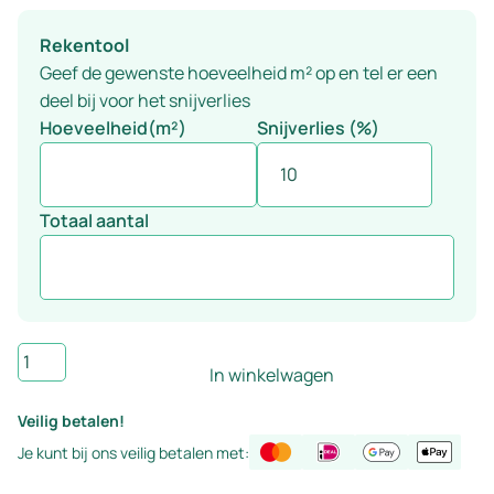
Rekentool
Geef de gewenste hoeveelheid m² op en tel er een
deel bij voor het snijverlies
Hoeveelheid(m²)
Snijverlies (%)
Totaal aantal
Rigid
In winkelwagen
Click
PVC
Veilig betalen!
vloer
Je kunt bij ons veilig betalen met:
eiken
visgraat