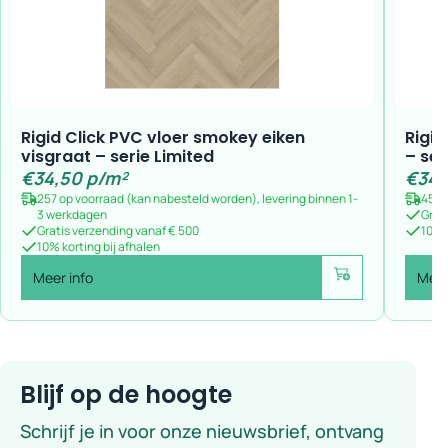
Rigid Click PVC vloer smokey eiken
Rigid
visgraat – serie Limited
– ser
€
34,50
p/m²
€
34,
257 op voorraad (kan nabesteld worden), levering binnen 1-
453 
3 werkdagen
Grat
Gratis verzending vanaf € 500
10% k
10% korting bij afhalen
Meer info
Meer
Voeg toe
Blijf op de hoogte
Schrijf je in voor onze nieuwsbrief, ontvang