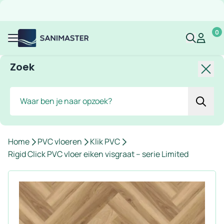
Overslaan naar inhoud
Gratis verzending
Scherpe prijzen
Ruim assortiment
Bekijk 
0
Sanimaster
Mijn acco
Mijn ac
Menu
Zoek
Slui
Zoek
Home
PVC vloeren
Klik PVC
Rigid Click PVC vloer eiken visgraat – serie Limited