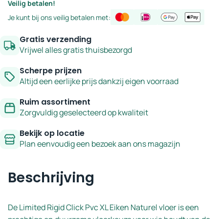
Veilig betalen!
vloer
Je kunt bij ons veilig betalen met:
eiken
naturel
Gratis verzending
rechte
Vrijwel alles gratis thuisbezorgd
stroken
Scherpe prijzen
XL
Altijd een eerlijke prijs dankzij eigen voorraad
-
serie
Ruim assortiment
Limited
Zorgvuldig geselecteerd op kwaliteit
aantal
Bekijk op locatie
Plan eenvoudig een bezoek aan ons magazijn
Beschrijving
De Limited Rigid Click Pvc XL Eiken Naturel vloer is een