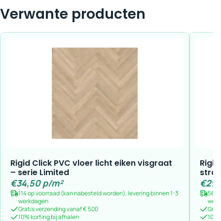
Verwante producten
Rigid Click PVC vloer licht eiken visgraat
Rigid
– serie Limited
strok
€
34,50
p/m²
€
29,
114 op voorraad (kan nabesteld worden), levering binnen 1-3
56 o
werkdagen
wer
Gratis verzending vanaf € 500
Grat
10% korting bij afhalen
10% k