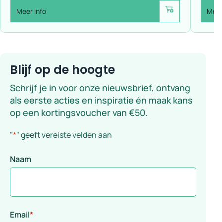
Meer info
Meer
Voeg toe
Blijf op de hoogte
Schrijf je in voor onze nieuwsbrief, ontvang
als eerste acties en inspiratie én maak kans
op een kortingsvoucher van €50.
"
*
" geeft vereiste velden aan
Naam
Email
*