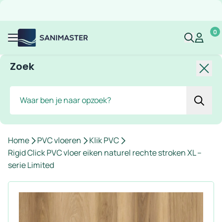
Overslaan naar inhoud
Gratis verzending
Scherpe prijzen
Ruim assortiment
Bekijk 
0
Sanimaster
Mijn acco
Mijn ac
Menu
Zoek
Slui
Zoek
Home
PVC vloeren
Klik PVC
Rigid Click PVC vloer eiken naturel rechte stroken XL –
serie Limited