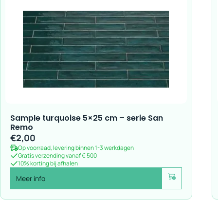
Sample turquoise 5×25 cm – serie San
Remo
€
2,00
Op voorraad, levering binnen 1-3 werkdagen
Gratis verzending vanaf € 500
10% korting bij afhalen
Meer info
Voeg toe