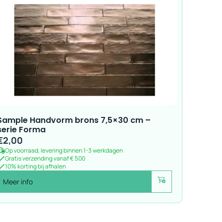
Sample Handvorm brons 7,5×30 cm –
serie Forma
€
2,00
Op voorraad, levering binnen 1-3 werkdagen
Gratis verzending vanaf € 500
10% korting bij afhalen
Meer info
Voeg toe