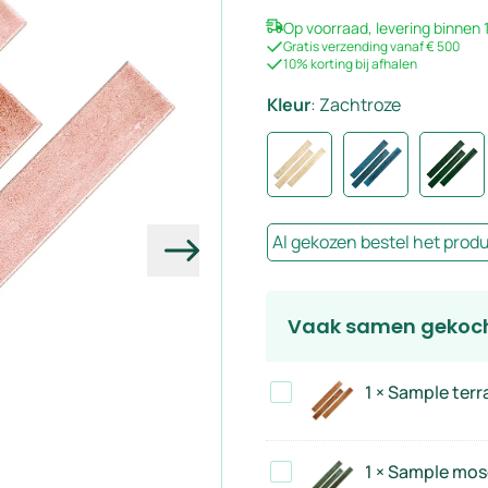
Op voorraad, levering binnen
Gratis verzending vanaf € 500
10% korting bij afhalen
Kleur
:
Zachtroze
Al gekozen bestel het prod
Volgende
Vaak samen gekoc
Sample
1
×
Sample terra
terracotta
5x40
Sample
1
×
Sample mosg
cm