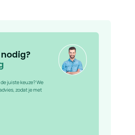
 nodig?
g
f de juiste keuze? We
dvies, zodat je met