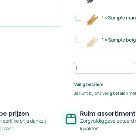
mosgroen
-
5x40
serie
Sample
1
×
Sample mang
cm
Celtic
mango
-
5x40
serie
Sample
1
×
Sample beige
cm
Celtic
beige
-
5x40
serie
cm
Celtic
Sample
-
zachtroze
serie
5x40
Veilig betalen!
Celtic
cm
Je kunt bij ons veilig betalen met
-
serie
Celtic
pe prijzen
Ruim assortiment
aantal
n eerlijke prijs dankzij
Zorgvuldig geselecteerd 
oorraad
kwaliteit