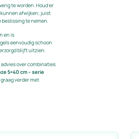
werig te worden. Houd er
 kunnen afwijken; juist
e beslissing te nemen.
n en is
tegels eenvoudig schoon
zorgd blijft uitzien.
je advies over combinaties
ze 5×40 cm – serie
e graag verder met