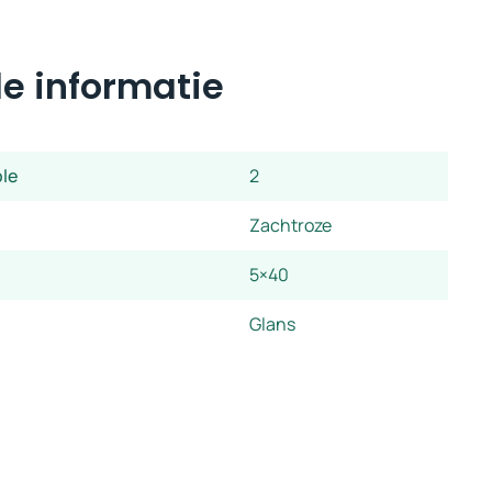
e informatie
ple
2
Zachtroze
5×40
Glans