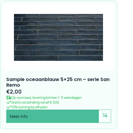
Sample oceaanblauw 5×25 cm – serie San
Remo
€
2,00
Op voorraad, levering binnen 1-3 werkdagen
Gratis verzending vanaf € 500
10% korting bij afhalen
Meer info
Voeg toe