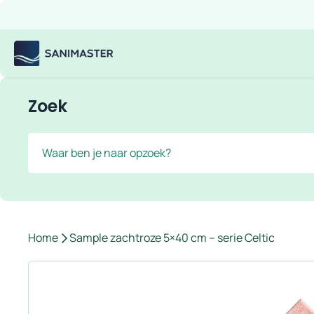
Overslaan naar inhoud
Gratis verzending
Scherpe prijzen
Ruim assortiment
Bekijk
Sanimaster
Zoek
Zoek
Home
Sample zachtroze 5×40 cm – serie Celtic