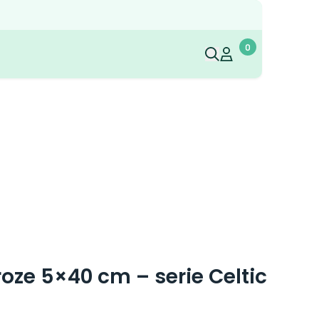
0
Mijn account
Mijn account
oze 5×40 cm – serie Celtic