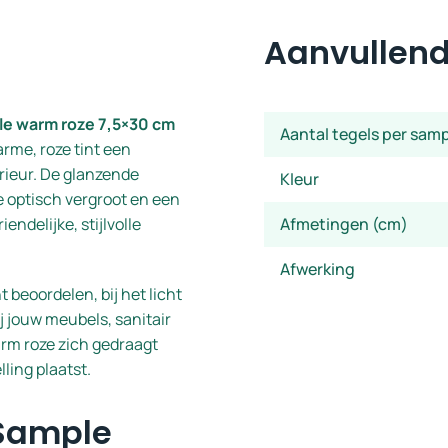
Aanvullend
e warm roze 7,5×30 cm
Aantal tegels per sam
arme, roze tint een
erieur. De glanzende
Kleur
te optisch vergroot en een
endelijke, stijlvolle
Afmetingen (cm)
Afwerking
 beoordelen, bij het licht
ij jouw meubels, sanitair
arm roze zich gedraagt
lling plaatst.
 Sample