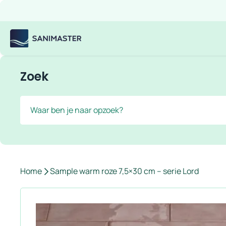
Overslaan naar inhoud
Gratis verzending
Scherpe prijzen
Ruim assortiment
Bekijk
Sanimaster
Zoek
Zoek
Home
Sample warm roze 7,5×30 cm – serie Lord