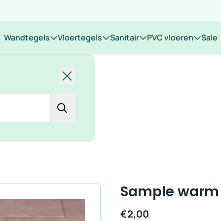
 op locatie
Wandtegels
Vloertegels
Sanitair
PVC vloeren
Sale
Sluiten
Sample warm r
€
2,00