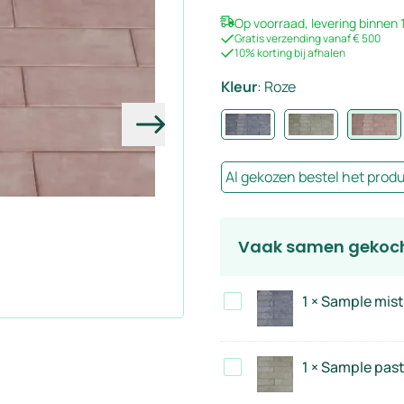
Op voorraad, levering binnen
Gratis verzending vanaf € 500
10% korting bij afhalen
Kleur
:
Roze
Volgende
Al gekozen bestel het prod
Vaak samen gekoc
Sample
1
×
Sample mist
mistblauw
7,5x30
Sample
1
×
Sample paste
cm
pastelgroen
-