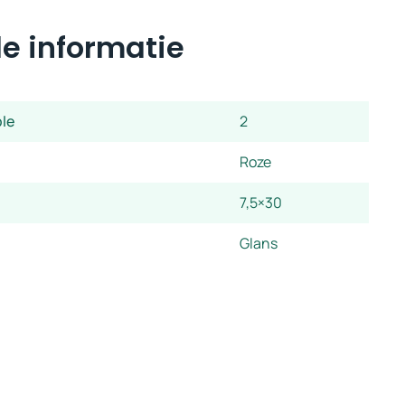
e informatie
ple
2
Roze
7,5×30
Glans