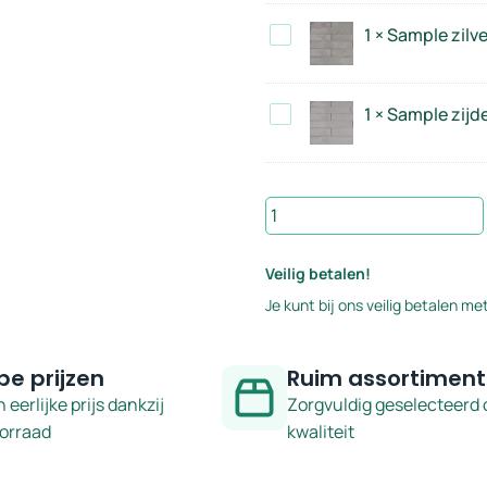
7,5x30
serie
Sample
1
×
Sample zilve
cm
Lord
zilvergrijs
-
7,5x30
serie
Sample
1
×
Sample zijde
cm
Lord
zijdewit
-
7,5x30
serie
cm
Lord
Sample
-
warm
serie
roze
Veilig betalen!
Lord
7,5x30
Je kunt bij ons veilig betalen met
cm
-
serie
pe prijzen
Ruim assortiment
Lord
n eerlijke prijs dankzij
Zorgvuldig geselecteerd 
aantal
oorraad
kwaliteit