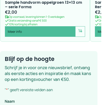
Sample handvorm appelgroen 13×13 cm
Samp
– serie Forma
Rem
€
2,00
€
2,0
Op voorraad, levering binnen 1-3 werkdagen
Op v
Gratis verzending vanaf € 500
Grat
10% korting bij afhalen
10% k
Meer info
Meer
Voeg toe
Blijf op de hoogte
Schrijf je in voor onze nieuwsbrief, ontvang
als eerste acties en inspiratie én maak kans
op een kortingsvoucher van €50.
"
*
" geeft vereiste velden aan
Naam