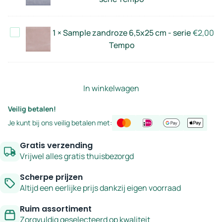
serie
6,5x25
Tempo
cm
Sample
1
×
Sample zandroze 6,5x25 cm - serie
€
2,00
-
zandroze
Tempo
serie
6,5x25
Tempo
cm
-
Sample
In winkelwagen
serie
grijs
Tempo
Veilig betalen!
6,5x25
Je kunt bij ons veilig betalen met:
cm
-
Gratis verzending
serie
Vrijwel alles gratis thuisbezorgd
Tempo
aantal
Scherpe prijzen
Altijd een eerlijke prijs dankzij eigen voorraad
Ruim assortiment
Zorgvuldig geselecteerd op kwaliteit