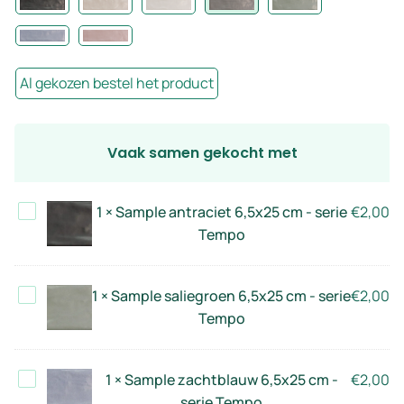
Al gekozen bestel het product
Vaak samen gekocht met
Sample
1
×
Sample antraciet 6,5x25 cm - serie
€
2,00
antraciet
Tempo
6,5x25
cm
Sample
1
×
Sample saliegroen 6,5x25 cm - serie
€
2,00
-
saliegroen
Tempo
serie
6,5x25
Tempo
cm
Sample
1
×
Sample zachtblauw 6,5x25 cm -
€
2,00
-
zachtblauw
serie Tempo