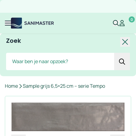
Overslaan naar inhoud
Gratis verzending
Scherpe prijzen
Ruim assortiment
Bekijk 
0
Sanimaster
Mijn acco
Mijn ac
Menu
Zoek
Slui
Zoek
Home
Sample grijs 6,5×25 cm – serie Tempo