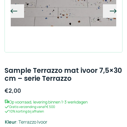
Vorige
Volg
Sample Terrazzo mat ivoor 7,5×30
cm – serie Terrazzo
€
2,00
Op voorraad, levering binnen 1-3 werkdagen
Gratis verzending vanaf € 500
10% korting bij afhalen
Kleur
:
Terrazzo Ivoor