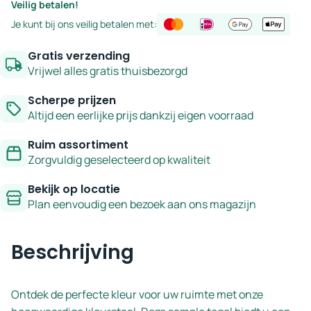
Veilig betalen!
-
ivoor
Je kunt bij ons veilig betalen met:
serie
7,5x30
Terrazzo
cm
Gratis verzending
-
Vrijwel alles gratis thuisbezorgd
serie
Scherpe prijzen
Terrazzo
Altijd een eerlijke prijs dankzij eigen voorraad
aantal
Ruim assortiment
Zorgvuldig geselecteerd op kwaliteit
Bekijk op locatie
Plan eenvoudig een bezoek aan ons magazijn
Beschrijving
Ontdek de perfecte kleur voor uw ruimte met onze