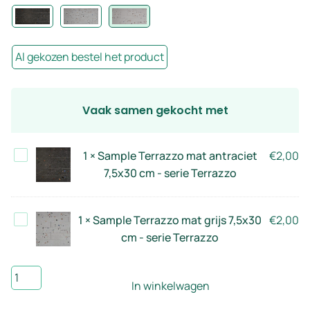
Al gekozen bestel het product
Vaak samen gekocht met
Sample
1
×
Sample Terrazzo mat antraciet
€
2,00
Terrazzo
7,5x30 cm - serie Terrazzo
mat
antraciet
Sample
1
×
Sample Terrazzo mat grijs 7,5x30
€
2,00
7,5x30
Terrazzo
cm - serie Terrazzo
cm
mat
-
grijs
Sample
serie
In winkelwagen
7,5x30
Terrazzo
Terrazzo
cm
mat