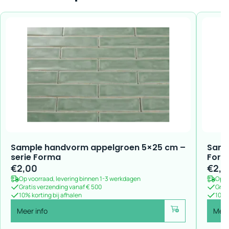
Sample handvorm appelgroen 5×25 cm –
Samp
serie Forma
For
€
2,00
€
2,0
Op voorraad, levering binnen 1-3 werkdagen
Op v
Gratis verzending vanaf € 500
Grat
10% korting bij afhalen
10% k
Meer info
Meer
Voeg toe