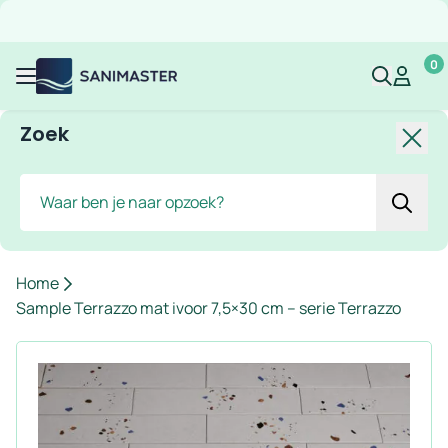
Overslaan naar inhoud
Gratis verzending
Scherpe prijzen
Ruim assortiment
Bekijk 
0
Sanimaster
Mijn acco
Mijn ac
Menu
Zoek
Slui
Zoek
Home
Sample Terrazzo mat ivoor 7,5×30 cm – serie Terrazzo