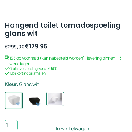
Hangend toilet tornadospoeling
glans wit
€
179,95
Oorspronkelijke
Huidige
€
299,00
prijs
prijs
133 op voorraad (kan nabesteld worden), levering binnen 1-3
was:
is:
werkdagen
€299,00.
€179,95.
Gratis verzending vanaf € 500
10% korting bij afhalen
Kleur
:
Glans wit
Hangend
In winkelwagen
toilet