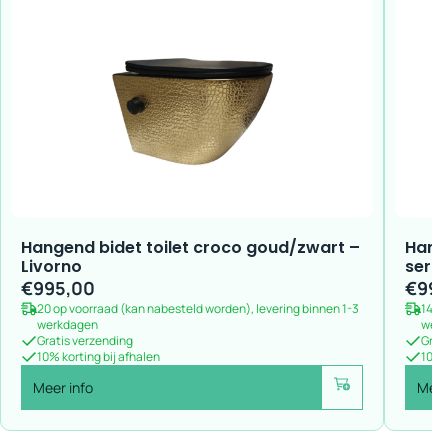
Hangend bidet toilet croco goud/zwart –
Hange
Livorno
serie
€
995,00
€
995
20 op voorraad (kan nabesteld worden), levering binnen 1-3
14 o
werkdagen
wer
Gratis verzending
Grat
10% korting bij afhalen
10% k
Meer info
Meer
Voeg toe