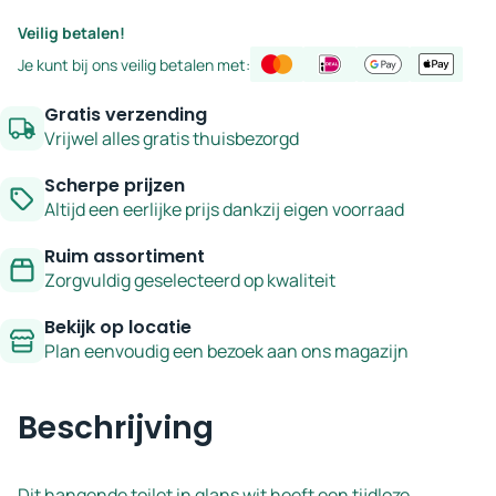
tornadospoeling
Veilig betalen!
glans
Je kunt bij ons veilig betalen met:
wit
aantal
Gratis verzending
Vrijwel alles gratis thuisbezorgd
Scherpe prijzen
Altijd een eerlijke prijs dankzij eigen voorraad
Ruim assortiment
Zorgvuldig geselecteerd op kwaliteit
Bekijk op locatie
Plan eenvoudig een bezoek aan ons magazijn
Beschrijving
Dit hangende toilet in glans wit heeft een tijdloze