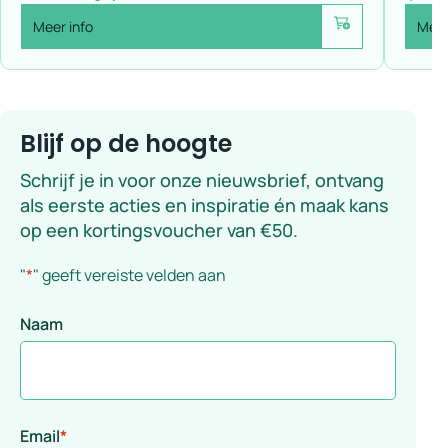
Meer info
Meer
Voeg toe
Blijf op de hoogte
Schrijf je in voor onze nieuwsbrief, ontvang
als eerste acties en inspiratie én maak kans
op een kortingsvoucher van €50.
"
*
" geeft vereiste velden aan
Naam
Email
*