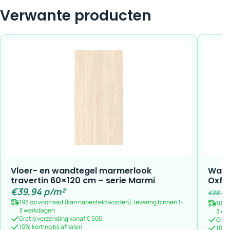
Verwante producten
Vloer- en wandtegel marmerlook
Wand
travertin 60×120 cm – serie Marmi
Oxfo
€
39,94
p/m²
€
38,59
193 op voorraad (kan nabesteld worden), levering binnen 1-
108 
3 werkdagen
3 we
Gratis verzending vanaf € 500
Grat
10% korting bij afhalen
10% k