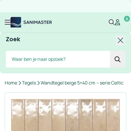
Overslaan naar inhoud
Gratis verzending
Scherpe prijzen
Ruim assortiment
Bekijk 
0
Sanimaster
Mijn acco
Mijn ac
Menu
Zoek
Slui
Zoek
Home
Tegels
Wandtegel beige 5×40 cm – serie Celtic