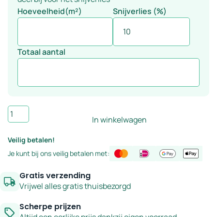
Hoeveelheid(m²)
Snijverlies (%)
Totaal aantal
Wandtegel
In winkelwagen
beige
5x40
Veilig betalen!
cm
Je kunt bij ons veilig betalen met:
-
serie
Gratis verzending
Celtic
Vrijwel alles gratis thuisbezorgd
aantal
Scherpe prijzen
Altijd een eerlijke prijs dankzij eigen voorraad