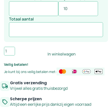
Totaal aantal
Wandtegel
In winkelwagen
zilvergrijs
7,5x30
Veilig betalen!
cm
Je kunt bij ons veilig betalen met:
-
serie
Gratis verzending
Lord
Vrijwel alles gratis thuisbezorgd
aantal
Scherpe prijzen
Altijd een eerlijke prijs dankzij eigen voorraad