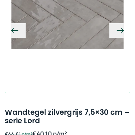
Vorige
Volg
Wandtegel zilvergrijs 7,5×30 cm –
serie Lord
€
40,10
p/m²
€
44,61
p/m²