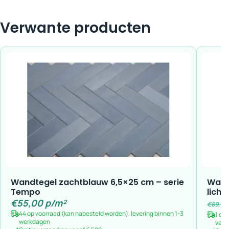
Verwante producten
Wandtegel zachtblauw 6,5×25 cm – serie
Wand
Tempo
licht
€
55,00
p/m²
€
69,94
44 op voorraad (kan nabesteld worden), levering binnen 1-3
1 op
werkdagen
vana