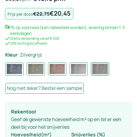
€
20,45
Oorspronkelijke
Huidige
€
22,75
Prijs per doos
prijs
prijs
76 op voorraad (kan nabesteld worden), levering binnen 1-3
was:
is:
werkdagen
€22,75.
€20,45.
Gratis verzending vanaf € 500
10% korting bij afhalen
Kleur
:
Zilvergrijs
Nog niet zeker? Bestel een sample
Rekentool
Geef de gewenste hoeveelheid m² op en tel er een
deel bij voor het snijverlies
Hoeveelheid(m²)
Snijverlies (%)