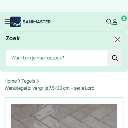
Overslaan naar inhoud
Gratis verzending
Scherpe prijzen
Ruim assortiment
Bekijk 
0
Sanimaster
Mijn acco
Mijn ac
Menu
Zoek
Slui
Zoek
Home
Tegels
Wandtegel zilvergrijs 7,5×30 cm – serie Lord