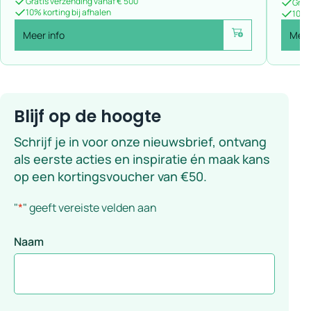
Gratis verzending vanaf € 500
Grat
10% korting bij afhalen
10% k
Meer info
Meer
Voeg toe
Blijf op de hoogte
Schrijf je in voor onze nieuwsbrief, ontvang
als eerste acties en inspiratie én maak kans
op een kortingsvoucher van €50.
"
*
" geeft vereiste velden aan
Naam