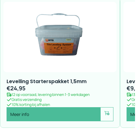
Levelling Starterspakket 1,5mm
Level
€
24,95
€
9,9
12 op voorraad, levering binnen 1-3 werkdagen
1374
Gratis verzending
Grat
10% korting bij afhalen
10% k
Meer info
Meer
Voeg toe