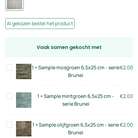
Al gekozen bestel het product
Vaak samen gekocht met
Sample
1
×
Sample mosgroen 6,5x25 cm - serie
€
2,00
mosgroen
Brunei
6,5x25
cm
Sample
1
×
Sample mintgroen 6,5x25 cm -
€
2,00
-
mintgroen
serie Brunei
serie
6,5x25
Brunei
cm
Sample
1
×
Sample olijfgroen 6,5x25 cm - serie
€
2,00
-
olijfgroen
Brunei
serie