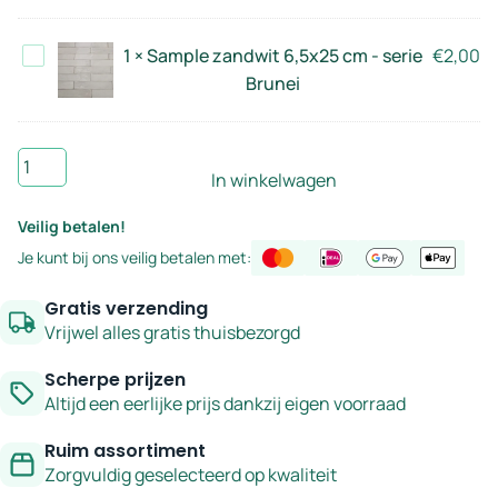
6,5x25
Brunei
cm
Sample
1
×
Sample zandwit 6,5x25 cm - serie
€
2,00
-
zandwit
Brunei
serie
6,5x25
Brunei
cm
Sample
-
In winkelwagen
petrolblauw
serie
6,5x25
Brunei
Veilig betalen!
cm
Je kunt bij ons veilig betalen met:
-
serie
Gratis verzending
Brunei
Vrijwel alles gratis thuisbezorgd
aantal
Scherpe prijzen
Altijd een eerlijke prijs dankzij eigen voorraad
Ruim assortiment
Zorgvuldig geselecteerd op kwaliteit