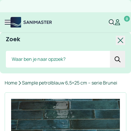
Overslaan naar inhoud
Gratis verzending
Scherpe prijzen
Ruim assortiment
Bekijk 
0
Sanimaster
Mijn acco
Mijn ac
Menu
Zoek
Slui
Zoek
Home
Sample petrolblauw 6,5×25 cm – serie Brunei