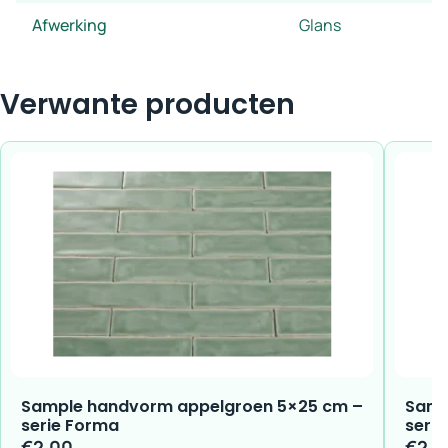
Afwerking
Glans
Verwante producten
Sample handvorm appelgroen 5×25 cm –
Samp
serie Forma
seri
€
2,00
€
2,0