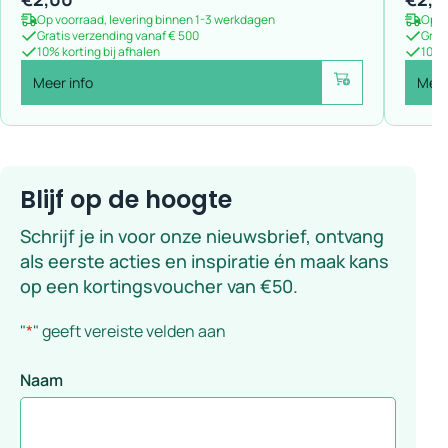
Op voorraad, levering binnen 1-3 werkdagen
Op v
Gratis verzending vanaf € 500
Grat
10% korting bij afhalen
10% k
Meer info
Meer
Voeg toe
Blijf op de hoogte
Schrijf je in voor onze nieuwsbrief, ontvang
als eerste acties en inspiratie én maak kans
op een kortingsvoucher van €50.
"
*
" geeft vereiste velden aan
Naam