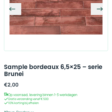
Vorige
Volg
Sample bordeaux 6,5×25 – serie
Brunei
€
2,00
Op voorraad, levering binnen 1-3 werkdagen
Gratis verzending vanaf € 500
10% korting bij afhalen