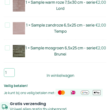
Sample
1
×
Sample warm roze 7,5x30 cm - serie
€
2,00
-
warm
Lord
serie
roze
Celtic
7,5x30
Sample
1
×
Sample zandroze 6,5x25 cm - serie
€
2,00
cm
zandroze
Tempo
-
6,5x25
serie
cm
Lord
Sample
1
×
Sample mosgroen 6,5x25 cm - serie
€
2,00
-
mosgroen
Brunei
serie
6,5x25
Tempo
cm
Sample
-
In winkelwagen
bordeaux
serie
6,5x25
Brunei
Veilig betalen!
-
Je kunt bij ons veilig betalen met:
serie
Brunei
Gratis verzending
aantal
Vrijwel alles gratis thuisbezorgd