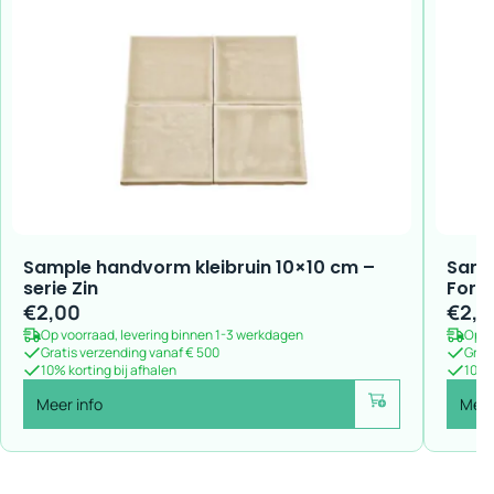
Sample handvorm kleibruin 10×10 cm –
Samp
serie Zin
For
€
2,00
€
2,0
Op voorraad, levering binnen 1-3 werkdagen
Op v
Gratis verzending vanaf € 500
Grat
10% korting bij afhalen
10% k
Meer info
Meer
Voeg toe