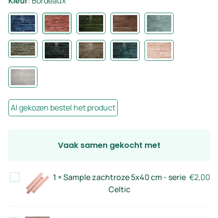
Kleur
:
Bordeaux
Al gekozen bestel het product
Vaak samen gekocht met
Sample
1
×
Sample zachtroze 5x40 cm - serie
€
2,00
zachtroze
Celtic
5x40
cm